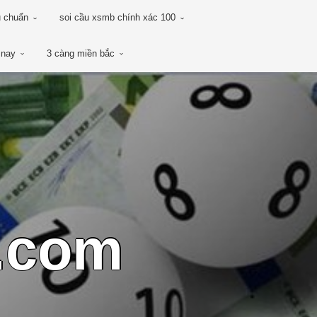
u chuẩn
soi cầu xsmb chính xác 100
 nay
3 càng miền bắc
.com