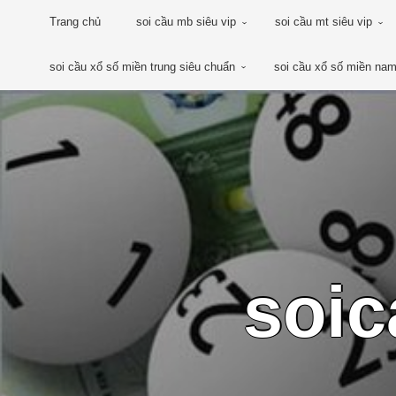
Skip
Trang chủ
soi cầu mb siêu vip
soi cầu mt siêu vip
to
content
soi cầu xổ số miền trung siêu chuẩn
soi cầu xổ số miền nam
soi