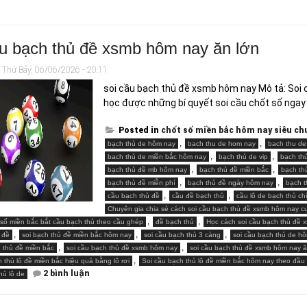
ầu bạch thủ đề xsmb hôm nay ăn lớn
:
Thứ Bảy, 06/06/2026 - 20:11
soi cầu bạch thủ đề xsmb hôm nay Mô tả: Soi
học được những bí quyết soi cầu chốt số ngay 
Posted in
chốt số miền bắc hôm nay siêu ch
,
,
bạch thủ de hôm nay
bach thu de hom nay
bach thu d
,
,
bach thủ de miền bắc hôm nay
bạch thủ de vip
bạch th
,
,
bạch thủ đề mb hôm nay
bạch thủ đề miền bắc
bạch th
,
,
bạch thủ đề miễn phí
bạch thủ đề ngày hôm nay
bạch t
,
,
cầu bạch thủ đề
cầu đề bạch thủ
cầu lô de bạch thủ ch
Chuyên gia chia sẻ cách soi cầu bạch thủ đề xsmb hôm nay c
,
,
số miền bắc bắt cầu bạch thủ theo cầu ghép
đề bạch thủ
Học cách soi cầu bạch thủ đề 
,
,
,
 đề
soi bạch thủ đề miền bắc hôm nay
soi cầu bạch thủ 3 càng
soi cầu bạch thủ de h
,
,
h thủ đề miền bắc
soi cầu bạch thủ đề xsmb hôm nay
soi cầu bạch thủ đề xsmb hôm nay ă
,
 thủ lô đề miền bắc hiệu quả bằng lô rơi
Soi cầu bạch thủ lô đề miền bắc hôm nay theo đầu
ở
2 bình luận
hủ lô de
soi
cầu
bạch