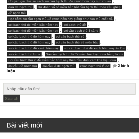
,
Chuyên gia chia sẻ cách soi cầu bạch thủ đề xsmb hôm nay cực chuẩn
,
,
dàn de bạch thủ
Dự đoán xổ số miền bắc bắt cầu bạch thủ theo cầu ghép
,
đề bạch thủ
,
Học cách soi cầu bạch thủ đề xsmb hôm nay giống như cao thủ chốt số.
,
,
soi bạch thủ de miền bắc hôm nay
soi bạch thủ đề
,
,
soi bạch thủ đề miền bắc hôm nay
soi cầu bạch thủ 3 càng
,
,
soi cầu bạch thủ de hôm nay
soi cầu bạch thủ đề
,
,
soi cầu bạch thủ đề hôm nay
soi cầu bạch thủ đề miền bắc
,
,
soi cầu bạch thủ đề xsmb hôm nay
soi cầu bạch thủ đề xsmb hôm nay ăn lớn
,
,
soi cầu bạch thủ lô de
Soi cầu bạch thủ lô đề miền bắc hiệu quả bằng lô rơi
,
Soi cầu bạch thủ lô đề miền bắc hôm nay theo đầu đuôi câm khá hiệu quả
,
,
2 bình
soi cầu đề bạch thủ
soi cầu lô de bạch thủ
xsmb bạch thủ lô de
ở
luận
soi
cầu
bạch
thủ
đề
xsmb
Search
hôm
nay
ăn
lớn
Bài viết mới