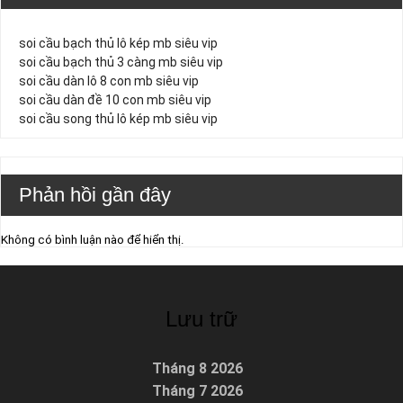
soi cầu bạch thủ lô kép mb siêu vip
soi cầu bạch thủ 3 càng mb siêu vip
soi cầu dàn lô 8 con mb siêu vip
soi cầu dàn đề 10 con mb siêu vip
soi cầu song thủ lô kép mb siêu vip
Phản hồi gần đây
Không có bình luận nào để hiển thị.
Lưu trữ
Tháng 8 2026
Tháng 7 2026