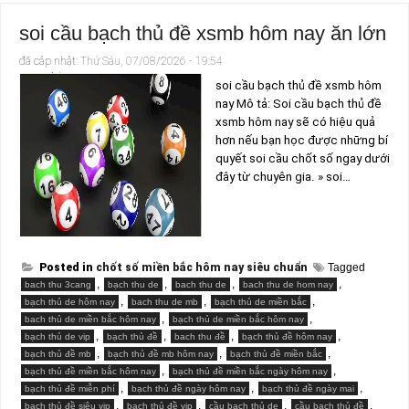
soi cầu bạch thủ đề xsmb hôm nay ăn lớn
đã câp nhật:
Thứ Sáu, 07/08/2026 - 19:54
soi cầu bạch thủ đề xsmb hôm
nay Mô tả: Soi cầu bạch thủ đề
xsmb hôm nay sẽ có hiệu quả
hơn nếu bạn học được những bí
quyết soi cầu chốt số ngay dưới
đây từ chuyên gia. » soi…
Posted in
chốt số miền bắc hôm nay siêu chuẩn
Tagged
,
,
,
,
bach thu 3cang
bạch thu de
bach thu de
bach thu de hom nay
,
,
,
bạch thủ de hôm nay
bach thu de mb
bạch thủ de miền bắc
,
,
bach thủ de miền bắc hôm nay
bạch thủ de miền bắc hôm nay
,
,
,
,
bạch thủ de vip
bạch thủ đề
bach thu đề
bạch thủ đề hôm nay
,
,
,
bạch thủ đề mb
bạch thủ đề mb hôm nay
bạch thủ đề miền bắc
,
,
bạch thủ đề miền bắc hôm nay
bạch thủ đề miền bắc ngày hôm nay
,
,
,
bạch thủ đề miễn phí
bạch thủ đề ngày hôm nay
bạch thủ đề ngày mai
,
,
,
,
bạch thủ đề siêu vip
bạch thủ đề vip
cầu bạch thủ de
cầu bạch thủ đề