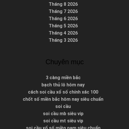
Tháng 8 2026
Tháng 7 2026
Tháng 6 2026
Tháng 5 2026
Tháng 4 2026
Tháng 3 2026
Chuyên mục
3 càng miền bắc
bạch thủ lô hôm nay
cách soi cầu xổ số chính xác 100
chốt số miền bắc hôm nay siêu chuẩn
soi cầu
soi cầu mb siêu vip
soi cầu mt siêu vip
soi cầu xổ số miền nam siêu chuẩn