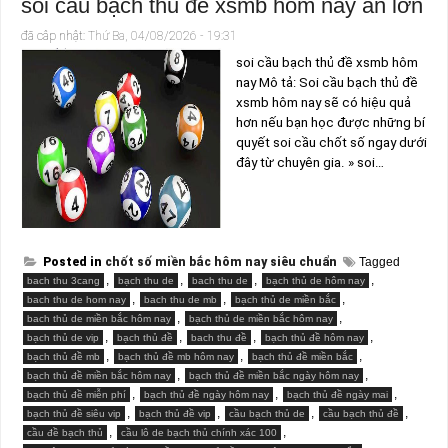
soi cầu bạch thủ đề xsmb hôm nay ăn lớn
đã câp nhật:
Thứ Ba, 04/08/2026 - 19:31
soi cầu bạch thủ đề xsmb hôm
nay Mô tả: Soi cầu bạch thủ đề
xsmb hôm nay sẽ có hiệu quả
hơn nếu bạn học được những bí
quyết soi cầu chốt số ngay dưới
đây từ chuyên gia. » soi…
Posted in
chốt số miền bắc hôm nay siêu chuẩn
Tagged
,
,
,
,
bach thu 3cang
bạch thu de
bach thu de
bạch thủ de hôm nay
,
,
,
bach thu de hom nay
bach thu de mb
bạch thủ de miền bắc
,
,
bach thủ de miền bắc hôm nay
bạch thủ de miền bắc hôm nay
,
,
,
,
bạch thủ de vip
bạch thủ đề
bach thu đề
bạch thủ đề hôm nay
,
,
,
bạch thủ đề mb
bạch thủ đề mb hôm nay
bạch thủ đề miền bắc
,
,
bạch thủ đề miền bắc hôm nay
bạch thủ đề miền bắc ngày hôm nay
,
,
,
bạch thủ đề miễn phí
bạch thủ đề ngày hôm nay
bạch thủ đề ngày mai
,
,
,
,
bạch thủ đề siêu vip
bạch thủ đề vip
cầu bạch thủ de
cầu bạch thủ đề
,
,
cầu đề bạch thủ
cầu lô de bạch thủ chính xác 100