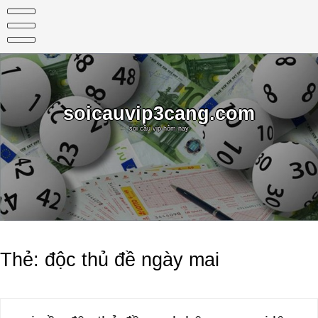
Skip
to
content
soicauvip3cang.com
soi cầu vip hôm nay
Thẻ:
độc thủ đề ngày mai