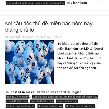
ở
2 bình luận
soi cầu độc thủ đề siêu chuẩn chính xác hàng đầu
soi
cầu
độc
thủ
đề
soi cầu độc thủ đề miền bắc hôm nay
siêu
chuẩn
thắng chủ lô
chính
xác
hàng
đã câp nhật:
Thứ Năm, 06/08/2026 - 19:28
đầu
Từ khóa: soi cầu độc thủ đề
miền Bắc hôm nay Mô tả: Người
chơi chắc hẳn không thể nào
không biết đến những trò chơi
hay và thú vị từ xổ số. Vậy làm
thế nào để soi cầu độc thủ…
Posted in
soi cầu xsmb chính xác 100
Tagged
,
,
bàn số đề hôm nay
Các phương pháp soi cầu độc thủ đề miền Bắc hôm nay
,
,
,
chạm đề hôm nay
con số đề hôm nay
danh de hom nay
,
,
,
de hom nay danh con gi
du doan de hom nay
đề hôm nay về đầu mấy