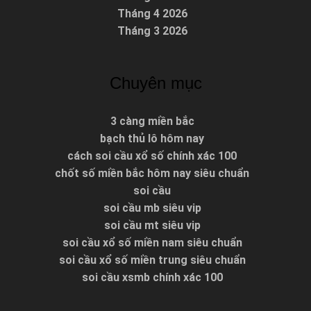
Tháng 4 2026
Tháng 3 2026
Chuyên mục
3 càng miền bắc
bạch thủ lô hôm nay
cách soi cầu xổ số chính xác 100
chốt số miền bắc hôm nay siêu chuẩn
soi cầu
soi cầu mb siêu vip
soi cầu mt siêu vip
soi cầu xổ số miền nam siêu chuẩn
soi cầu xổ số miền trung siêu chuẩn
soi cầu xsmb chính xác 100