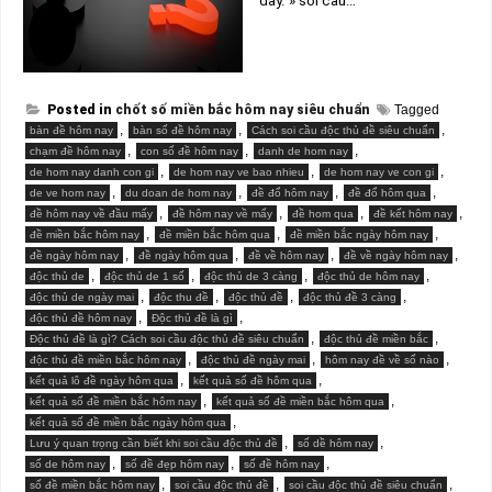
đây. » soi cầu…
Posted in
chốt số miền bắc hôm nay siêu chuẩn
Tagged
,
,
,
bàn đề hôm nay
bàn số đề hôm nay
Cách soi cầu độc thủ đề siêu chuẩn
,
,
,
chạm đề hôm nay
con số đề hôm nay
danh de hom nay
,
,
,
de hom nay danh con gi
de hom nay ve bao nhieu
de hom nay ve con gi
,
,
,
,
de ve hom nay
du doan de hom nay
đề đổ hôm nay
đề đổ hôm qua
,
,
,
,
đề hôm nay về đầu mấy
đề hôm nay về mấy
đề hom qua
đề kết hôm nay
,
,
,
đề miền bắc hôm nay
đề miền bắc hôm qua
đề miền bắc ngày hôm nay
,
,
,
,
đề ngày hôm nay
đề ngày hôm qua
đề về hôm nay
đề về ngày hôm nay
,
,
,
,
độc thủ de
độc thủ de 1 số
độc thủ de 3 càng
độc thủ de hôm nay
,
,
,
,
độc thủ de ngày mai
độc thu đề
độc thủ đề
độc thủ đề 3 càng
,
,
độc thủ đề hôm nay
Độc thủ đề là gì
,
,
Độc thủ đề là gì? Cách soi cầu độc thủ đề siêu chuẩn
độc thủ đề miền bắc
,
,
,
độc thủ đề miền bắc hôm nay
độc thủ đề ngày mai
hôm nay đề về số nào
,
,
kết quả lô đề ngày hôm qua
kết quả số đề hôm qua
,
,
kết quả số đề miền bắc hôm nay
kết quả số đề miền bắc hôm qua
,
kết quả số đề miền bắc ngày hôm qua
,
,
Lưu ý quan trọng cần biết khi soi cầu độc thủ đề
số dề hôm nay
,
,
,
số de hôm nay
số đề đẹp hôm nay
số đề hôm nay
,
,
,
số đề miền bắc hôm nay
soi cầu độc thủ đề
soi cầu độc thủ đề siêu chuẩn