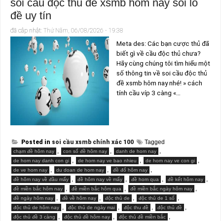
soi cầu độc thủ đề xsmb hôm nay soi lô
đề uy tín
đã câp nhật:
Thứ Năm, 06/08/2026 - 19:38
Meta des: Các bạn cược thủ đã
biết gì về cầu độc thủ chưa?
Hãy cùng chúng tôi tìm hiểu một
số thông tin về soi cầu độc thủ
đề xsmb hôm nay nhé! » cách
tính cầu víp 3 càng «…
Posted in
soi cầu xsmb chính xác 100
Tagged
,
,
,
chạm đề hôm nay
con số đề hôm nay
danh de hom nay
,
,
,
de hom nay danh con gi
de hom nay ve bao nhieu
de hom nay ve con gi
,
,
,
de ve hom nay
du doan de hom nay
đề đổ hôm nay
,
,
,
,
đề hôm nay về đầu mấy
đề hôm nay về mấy
đề hom qua
đề kết hôm nay
,
,
,
đề miền bắc hôm nay
đề miền bắc hôm qua
đề miền bắc ngày hôm nay
,
,
,
,
đề ngày hôm nay
đề về hôm nay
độc thủ de
độc thủ de 1 số
,
,
,
,
độc thủ de hôm nay
độc thủ de ngày mai
độc thu đề
độc thủ đề
,
,
,
độc thủ đề 3 càng
độc thủ đề hôm nay
độc thủ đề miền bắc