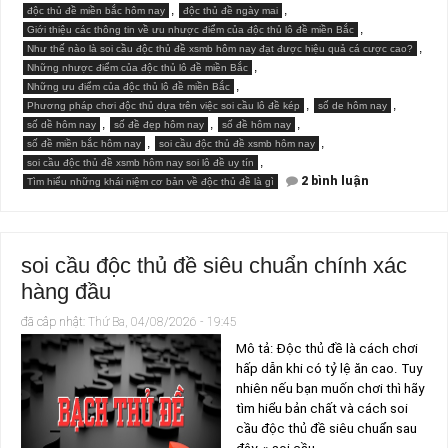
,
,
độc thủ đề miền bắc hôm nay
độc thủ đề ngày mai
,
Giới thiệu các thông tin về ưu nhược điểm của độc thủ lô đề miền Bắc
,
Như thế nào là soi cầu độc thủ đề xsmb hôm nay đạt được hiệu quả cá cược cao?
,
Những nhược điểm của độc thủ lô đề miền Bắc
,
Những ưu điểm của độc thủ lô đề miền Bắc
,
,
Phương pháp chơi độc thủ dựa trên việc soi cầu lô đề kép
số de hôm nay
,
,
,
số dề hôm nay
số đề đẹp hôm nay
số đề hôm nay
,
,
số đề miền bắc hôm nay
soi cầu độc thủ đề xsmb hôm nay
,
soi cầu độc thủ đề xsmb hôm nay soi lô đề uy tín
ở
2 bình luận
Tìm hiểu những khái niệm cơ bản về độc thủ đề là gì
soi
cầu
độc
thủ
đề
soi cầu độc thủ đề siêu chuẩn chính xác
xsmb
hôm
hàng đầu
nay
soi
lô
đã câp nhật:
Thứ Ba, 04/08/2026 - 19:45
đề
uy
Mô tả: Độc thủ đề là cách chơi
tín
hấp dẫn khi có tỷ lệ ăn cao. Tuy
nhiên nếu bạn muốn chơi thì hãy
tìm hiểu bản chất và cách soi
cầu độc thủ đề siêu chuẩn sau