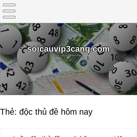
Skip
to
content
soicauvip3cang.com
soi cầu vip hôm nay
Thẻ:
độc thủ đề hôm nay