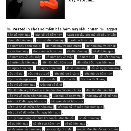
đây. » soi cầu…
Posted in
chốt số miền bắc hôm nay siêu chuẩn
Tagged
,
,
,
bàn đề hôm nay
bàn số đề hôm nay
Cách soi cầu độc thủ đề siêu chuẩn
,
,
,
chạm đề hôm nay
con số đề hôm nay
danh de hom nay
,
,
,
de hom nay danh con gi
de hom nay ve bao nhieu
de hom nay ve con gi
,
,
,
,
de ve hom nay
du doan de hom nay
đề đổ hôm nay
đề đổ hôm qua
,
,
,
,
đề hôm nay về đầu mấy
đề hôm nay về mấy
đề hom qua
đề kết hôm nay
,
,
,
đề miền bắc hôm nay
đề miền bắc hôm qua
đề miền bắc ngày hôm nay
,
,
,
,
đề ngày hôm nay
đề ngày hôm qua
đề về hôm nay
đề về ngày hôm nay
,
,
,
,
độc thủ de
độc thủ de 1 số
độc thủ de 3 càng
độc thủ de hôm nay
,
,
,
,
độc thủ de ngày mai
độc thu đề
độc thủ đề
độc thủ đề 3 càng
,
,
độc thủ đề hôm nay
Độc thủ đề là gì
,
,
Độc thủ đề là gì? Cách soi cầu độc thủ đề siêu chuẩn
độc thủ đề miền bắc
,
,
,
độc thủ đề miền bắc hôm nay
độc thủ đề ngày mai
hôm nay đề về số nào
,
,
kết quả lô đề ngày hôm qua
kết quả số đề hôm qua
,
,
kết quả số đề miền bắc hôm nay
kết quả số đề miền bắc hôm qua
,
kết quả số đề miền bắc ngày hôm qua
,
,
Lưu ý quan trọng cần biết khi soi cầu độc thủ đề
số dề hôm nay
,
,
,
số de hôm nay
số đề đẹp hôm nay
số đề hôm nay
,
,
,
số đề miền bắc hôm nay
soi cầu độc thủ đề
soi cầu độc thủ đề siêu chuẩn