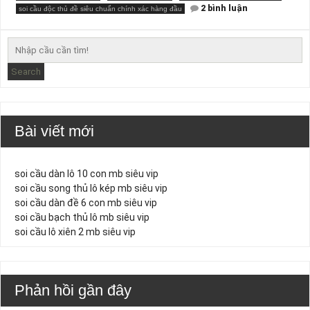
ở
2 bình luận
soi cầu độc thủ đề siêu chuẩn chính xác hàng đầu
soi
cầu
độc
thủ
đề
siêu
Search
chuẩn
chính
xác
hàng
đầu
Bài viết mới
soi cầu dàn lô 10 con mb siêu vip
soi cầu song thủ lô kép mb siêu vip
soi cầu dàn đề 6 con mb siêu vip
soi cầu bạch thủ lô mb siêu vip
soi cầu lô xiên 2 mb siêu vip
Phản hồi gần đây