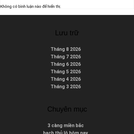
Không có bình luận nào để hiển thị.
Lưu trữ
Tháng 8 2026
Tháng 7 2026
Tháng 6 2026
Tháng 5 2026
Tháng 4 2026
Tháng 3 2026
Chuyên mục
3 càng miền bắc
bạch thủ lô hôm nay