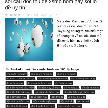
soi cầu độc thủ đề xsmb hôm nay soi lô
đề uy tín
đã câp nhật:
Thứ Ba, 04/08/2026 - 20:07
Meta des: Các bạn cược thủ đã
biết gì về cầu độc thủ chưa?
Hãy cùng chúng tôi tìm hiểu một
số thông tin về soi cầu độc thủ
đề xsmb hôm nay nhé! » cách
tính cầu víp 3 càng «…
Posted in
soi cầu xsmb chính xác 100
Tagged
,
,
,
chạm đề hôm nay
con số đề hôm nay
danh de hom nay
,
,
,
de hom nay danh con gi
de hom nay ve bao nhieu
de hom nay ve con gi
,
,
,
de ve hom nay
du doan de hom nay
đề đổ hôm nay
,
,
,
,
đề hôm nay về đầu mấy
đề hôm nay về mấy
đề hom qua
đề kết hôm nay
,
,
,
đề miền bắc hôm nay
đề miền bắc hôm qua
đề miền bắc ngày hôm nay
,
,
,
,
đề ngày hôm nay
đề về hôm nay
độc thủ de
độc thủ de 1 số
,
,
,
,
độc thủ de hôm nay
độc thủ de ngày mai
độc thủ đề
độc thu đề
,
,
,
độc thủ đề 3 càng
độc thủ đề hôm nay
độc thủ đề miền bắc