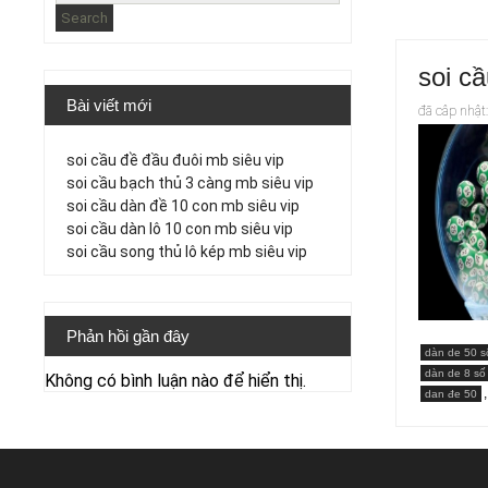
Search
soi c
Bài viết mới
đã câp nhật
soi cầu đề đầu đuôi mb siêu vip
soi cầu bạch thủ 3 càng mb siêu vip
soi cầu dàn đề 10 con mb siêu vip
soi cầu dàn lô 10 con mb siêu vip
soi cầu song thủ lô kép mb siêu vip
Phản hồi gần đây
dàn de 50 s
dàn de 8 số
Không có bình luận nào để hiển thị.
dan đe 50