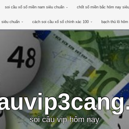
soi cầu xổ số miền nam siêu chuẩn
chốt số miền bắc hôm nay siê
 siêu chuẩn
cách soi cầu xổ số chính xác 100
bạch thủ lô hôm
cauvip3cang
soi cầu vip hôm nay