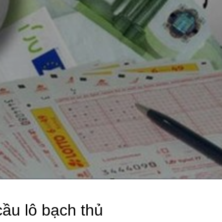
cầu lô bạch thủ