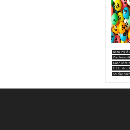
bạch thủ lô 
Các bước để 
Danh sách p
lô kép rồng 
soi cầu bạch