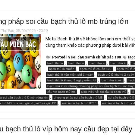
g pháp soi cầu bạch thủ lô mb trúng lớn
:
Thứ Sáu, 05/06/2026 - 20:19
Meta: Bạch thủ lô sẽ không làm anh em thất 
cùng tham khảo các phương pháp dưới bài viết
Posted in
soi cầu xsmb chính xác 100
Tag
,
,
,
,
bạch thu lo
bach thủ lô
bach thu lo
bạch thủ lô
bạ
,
,
,
bạch thủ lô chuẩn
bạch thủ lô chuẩn 100
bạch thủ lô 
,
bạch thủ lô kép miễn phí 1 ngày
bạch thủ lô khung 2 ngày
,
,
bạch thủ lô khung 3 ngày miễn phí
bach thu lo mb
bạch
Bạch thủ lô và những phương pháp soi cầu bạch thủ mb hay
,
,
cầu vip bạch thủ mb
Giới thiệu về soi cầu lô bạch thủ
lô
,
,
 soi cầu bạch thủ lô mb trúng lớn
phương pháp soi cầu bạch thủ MB
soi cầu bạch thủ lô
,
,
 thủ MB dựa vào giải 4 giải 5 và giải ĐB
soi cầu lô bạch thủ 8785
soi cầu lô bạch thủ xs 
ầu bạch thủ lô víp hôm nay cầu đẹp tại đây