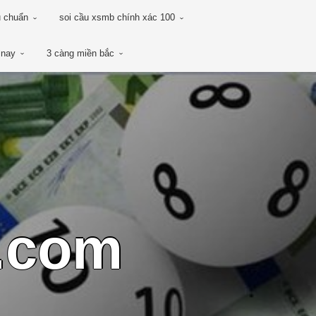
u chuẩn
soi cầu xsmb chính xác 100
 nay
3 càng miền bắc
.com