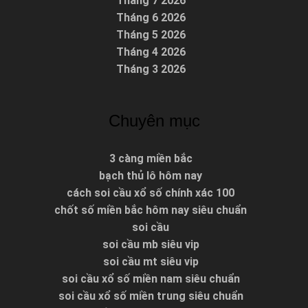
Tháng 7 2026
Tháng 6 2026
Tháng 5 2026
Tháng 4 2026
Tháng 3 2026
Chuyên mục
3 càng miền bắc
bạch thủ lô hôm nay
cách soi cầu xổ số chính xác 100
chốt số miền bắc hôm nay siêu chuẩn
soi cầu
soi cầu mb siêu vip
soi cầu mt siêu vip
soi cầu xổ số miền nam siêu chuẩn
soi cầu xổ số miền trung siêu chuẩn