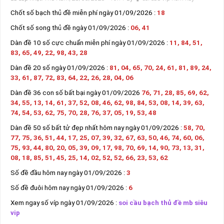
Chốt số bạch thủ đề miễn phí ngày 01/09/2026 :
18
Chốt số song thủ đề ngày 01/09/2026 :
06, 41
Dàn đề 10 số cực chuẩn miễn phí ngày 01/09/2026 :
11, 84, 51,
83, 65, 49, 22, 98, 43, 28
Dàn đề 20 số ngày 01/09/2026 :
81, 04, 65, 70, 24, 61, 81, 89, 24,
33, 61, 87, 72, 83, 64, 22, 26, 28, 04, 06
Dàn đề 36 con số bất bại ngày 01/09/2026
76, 71, 28, 85, 69, 62,
34, 55, 13, 14, 61, 37, 52, 08, 46, 62, 98, 84, 53, 08, 14, 39, 63,
74, 54, 53, 62, 75, 70, 28, 76, 37, 05, 19, 53, 48
Dàn đề 50 số bất tử đẹp nhất hôm nay ngày 01/09/2026 :
58, 70,
77, 75, 36, 51, 44, 17, 25, 07, 39, 32, 67, 63, 50, 46, 74, 60, 06,
75, 93, 44, 80, 20, 05, 39, 09, 17, 98, 70, 69, 14, 90, 73, 13, 31,
08, 18, 85, 51, 45, 25, 14, 02, 52, 52, 66, 23, 53, 62
Số đề đầu hôm nay ngày 01/09/2026 :
3
Số đề đuôi hôm nay ngày 01/09/2026 :
6
Xem ngay số víp ngày 01/09/2026 :
soi cầu bạch thủ đề mb siêu
vip