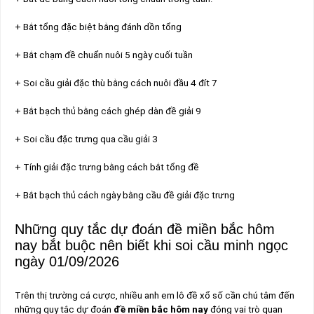
+ Bắt tổng đặc biệt bằng đánh dồn tổng
+ Bắt chạm đề chuẩn nuôi 5 ngày cuối tuần
+ Soi cầu giải đặc thù bằng cách nuôi đầu 4 đít 7
+ Bắt bạch thủ bằng cách ghép dàn đề giải 9
+ Soi cầu đặc trưng qua cầu giải 3
+ Tính giải đặc trưng bằng cách bắt tổng đề
+ Bắt bạch thủ cách ngày bằng cầu đề giải đặc trưng
Những quy tắc dự đoán đề miền bắc hôm
nay bắt buộc nên biết khi soi cầu minh ngọc
ngày 01/09/2026
Trên thị trường cá cược, nhiều anh em lô đề xổ số cần chú tâm đến
những quy tắc dự đoán
đề miền bắc hôm nay
đóng vai trò quan