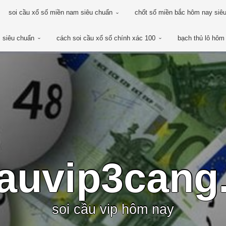
soi cầu xổ số miền nam siêu chuẩn
chốt số miền bắc hôm nay siê
 siêu chuẩn
cách soi cầu xổ số chính xác 100
bạch thủ lô hôm
cauvip3cang
soi cầu vip hôm nay