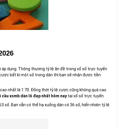
/2026
 áp dụng. Thông thương tỷ lệ ăn đề trong xổ số trực tuyến
cược bất kì một số trong dàn thì bạn sẽ nhận được tiền
cao nhất là 1:70. Đồng thời tỷ lệ cược cũng không quá cao.
i cầu xsmb dàn lô đẹp nhất hôm nay
tại xổ số trực tuyến.
 số. Bạn vẫn có thể hạ xuống dàn có 36 số, hiển nhiên tỷ lệ