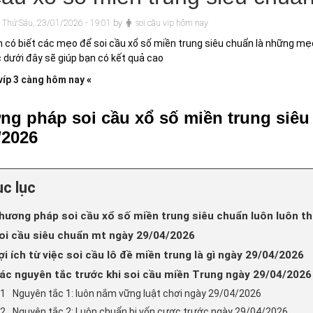
:
Thứ Sáu, 23/01/2026 - 19:01
by
soi cầu vip hôm nay
n có biết các mẹo để soi cầu xổ số miền trung siêu chuẩn là những m
 dưới đây sẽ giúp bạn có kết quả cao
víp 3 càng hôm nay
«
g pháp soi cầu xổ số miền trung siêu
/2026
c lục
hương pháp soi cầu xổ số miền trung siêu chuẩn luôn luôn t
oi cầu siêu chuẩn mt ngày 29/04/2026
ợi ích từ việc soi cầu lô đề miền trung là gì ngày 29/04/2026
ác nguyên tắc trước khi soi cầu miền Trung ngày 29/04/2026
Nguyên tắc 1: luôn nắm vững luật chơi ngày 29/04/2026
Nguyên tắc 2: Luôn chuẩn bị vốn cược trước ngày 29/04/2026