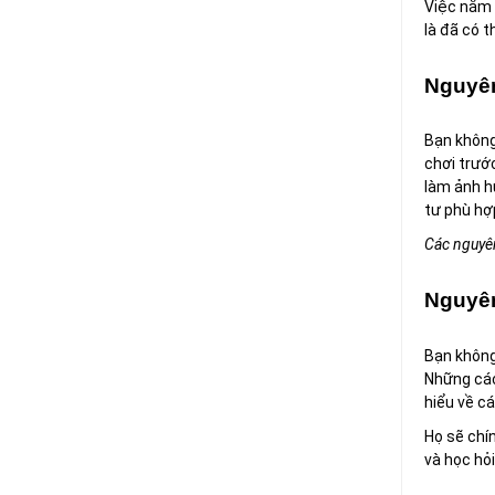
Việc nắm n
là đã có 
Nguyên
Bạn không
chơi trước
làm ảnh h
tư phù hợ
Các nguyên
Nguyên
Bạn không
Những các
hiểu về cá
Họ sẽ chín
và học hỏ