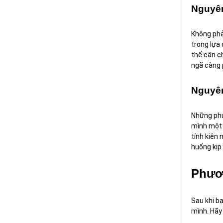
Nguyên
Không phả
trong lựa
thể cân c
ngã càng 
Nguyên
Những phư
mình một t
tính kiên 
huống kịp
Phươn
Sau khi b
mình. Hãy