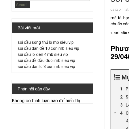
Search
đã câp nhật
mô tả: bạ
chuẩn xác
Bài viết mới
»
soi cầu 
soi cầu song thủ lô mb siêu vip
Phươn
soi cầu dàn đề 10 con mb siêu vip
soi cầu lô xiên 4 mb siêu vip
29/04
soi cầu đề đầu đuôi mb siêu vip
soi cầu dàn lô 8 con mb siêu vip
Mụ
P
Phản hồi gần đây
S
Không có bình luận nào để hiển thị.
L
C