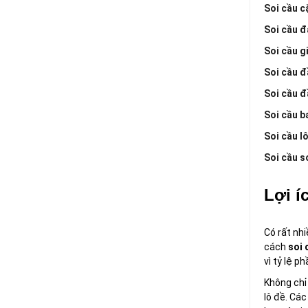
Soi cầu c
Soi cầu đ
Soi cầu g
Soi cầu đ
Soi cầu đ
Soi cầu b
Soi cầu l
Soi cầu s
Lợi í
Có rất nh
cách
soi 
vì tỷ lệ 
Không chỉ 
lô đề. Các