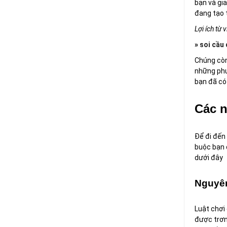
bạn và gi
đang tạo 
Lợi ích từ 
»
soi cầu
Chúng còn
những phư
bạn đã có
Các n
Để đi đến
buộc bạn 
dưới đây
Nguyên
Luật chơi 
được trơn 