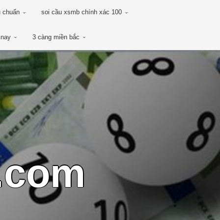
u chuẩn
soi cầu xsmb chính xác 100
 nay
3 càng miền bắc
.com