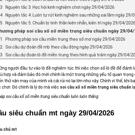
Nguyên tắc 3: Học hỏi kinh nghiệm chơi ngày 29/04/2026
Nguyên tắc 4: Luôn tự rút kinh nghiệm sau những sai lầm ngày 29/
Nguyên tắc 5: Chuẩn bị tinh thần kiên nhẫn, kiên trì ngày 29/04/202
hương pháp soi cầu xổ số miền trung siêu chuẩn ngày 29/04
Phương pháp soi cầu miền trung theo số mơ ngày 29/04/2026
Soi cầu dự đoán đề mb theo cầu động ngày 29/04/2026
Soi cầu dự đoán lô đề miền trung theo hình quả trám ngày 29/04/2
hững người đầu tư vào lô đề nghiêm túc thì việc chọn số lô đề để đánh
hù hợp và đảm bảo đó mới chính là một trong những yếu tố quan trọng đ
n thử vận may của mình và cái rủi nó lại lớn như vậy. Chính vì thế, khi 
 chơi. Đó chính là lý do mà việc
soi cầu xổ số miền trung siêu chuẩn
l
p soi cầu xổ số miền trung siêu chuẩn luôn luôn thắng
ầu siêu chuẩn mt ngày 29/04/2026
ỉu chủ mt