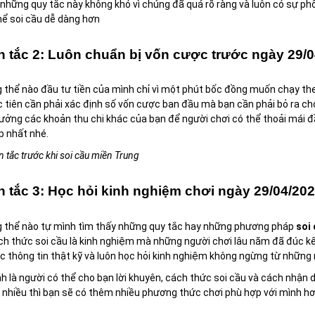
hững quy tắc này không khó vì chúng đã quá rõ ràng và luôn có sự phổ b
thể soi cầu dễ dàng hơn
 tắc 2: Luôn chuẩn bị vốn cược trước ngày 29/0
 thể nào đầu tư tiền của mình chỉ vì một phút bốc đồng muốn chạy the
 tiên cần phải xác định số vốn cược ban đầu mà bạn cần phải bỏ ra cho 
ưởng các khoản thu chi khác của bạn để người chơi có thể thoải mái 
p nhất nhé.
 tắc trước khi soi cầu miền Trung
 tắc 3: Học hỏi kinh nghiệm chơi ngày 29/04/20
 thể nào tự mình tìm thấy những quy tắc hay những phương pháp
soi 
h thức soi cầu là kinh nghiệm mà những người chơi lâu năm đã đúc kết 
c thông tin thật kỹ và luôn học hỏi kinh nghiệm không ngừng từ những n
h là người có thể cho bạn lời khuyên, cách thức soi cầu và cách nhận d
i nhiều thì bạn sẽ có thêm nhiều phương thức chơi phù hợp với mình h