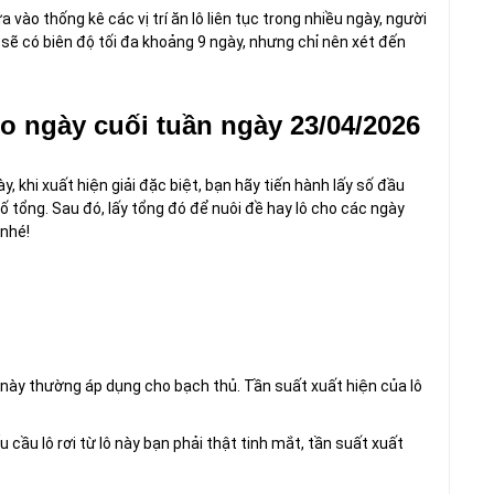
vào thống kê các vị trí ăn lô liên tục trong nhiều ngày, người
sẽ có biên độ tối đa khoảng 9 ngày, nhưng chỉ nên xét đến
ho ngày cuối tuần ngày 23/04/2026
 khi xuất hiện giải đặc biệt, bạn hãy tiến hành lấy số đầu
số tổng. Sau đó, lấy tổng đó để nuôi đề hay lô cho các ngày
nhé!
p này thường áp dụng cho bạch thủ. Tần suất xuất hiện của lô
 cầu lô rơi từ lô này bạn phải thật tinh mắt, tần suất xuất