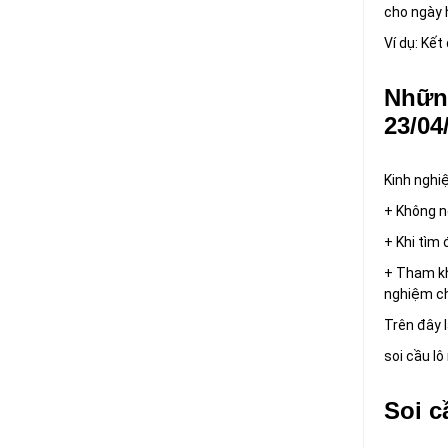
cho ngày 
Ví dụ: Kết
Những
23/04
Kinh nghiệ
+ Không n
+ Khi tìm 
+ Tham kh
nghiệm ch
Trên đây 
soi cầu l
Soi c