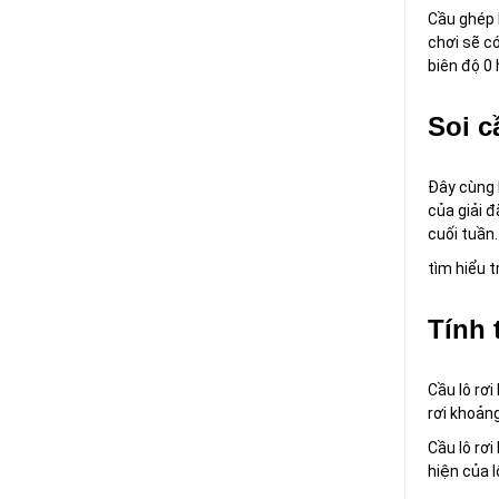
Cầu ghép h
chơi sẽ c
biên độ 0
Soi c
Đây cùng l
của giải đ
cuối tuần
tìm hiểu t
Tính 
Cầu lô rơ
rơi khoảng
Cầu lô rơi
hiện của l