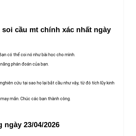
soi cầu mt chính xác nhất ngày
Bạn có thể coi nó như bài học cho mình.
ả năng phán đoán của bạn.
iên cứu tại sao họ lại bắt cầu như vậy, từ đó tích lũy kinh
u may mắn. Chúc các bạn thành công.
g ngày 23/04/2026