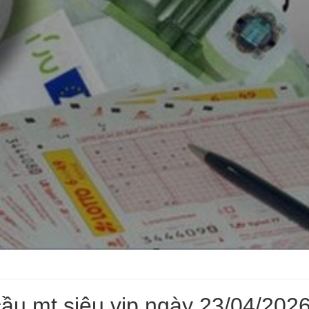
cầu mt siêu vip ngày 23/04/202