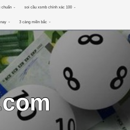
u chuẩn
soi cầu xsmb chính xác 100
 nay
3 càng miền bắc
.com