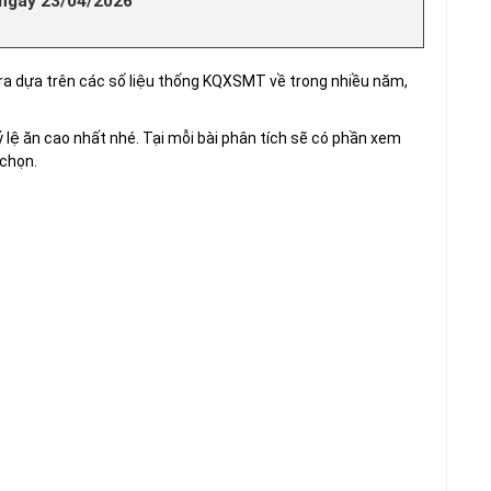
 ngày 23/04/2026
a dựa trên các số liệu thống KQXSMT về trong nhiều năm,
lệ ăn cao nhất nhé. Tại mỗi bài phân tích sẽ có phần xem
 chọn.