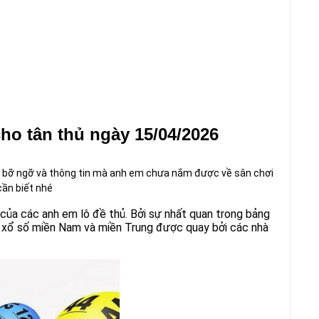
ho tân thủ ngày 15/04/2026
ều bỡ ngỡ và thông tin mà anh em chưa nắm được về sân chơi
cần biết nhé
của các anh em lô đề thủ. Bởi sự nhất quan trong bảng
i xổ số miền Nam và miền Trung được quay bởi các nhà