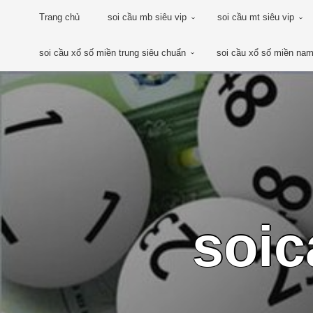
Skip
Trang chủ
soi cầu mb siêu vip
soi cầu mt siêu vip
to
content
soi cầu xổ số miền trung siêu chuẩn
soi cầu xổ số miền nam
soi