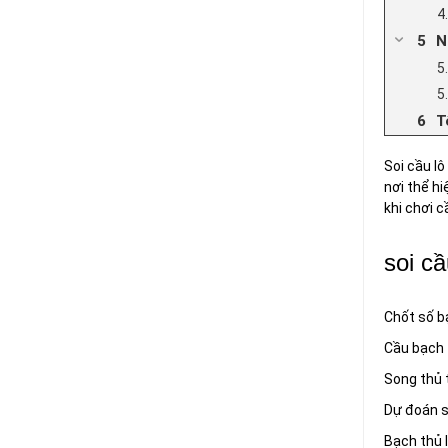
N
T
Soi cầu lô
nơi thể h
khi chơi c
soi c
Chốt số b
Cầu bạch 
Song thủ 
Dự đoán s
Bạch thủ 