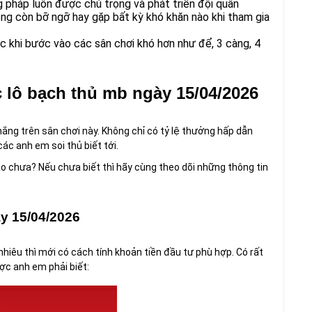
ng pháp luôn được chú trọng và phát triển đội quân
g còn bỡ ngỡ hay gặp bất kỳ khó khăn nào khi tham gia
ớc khi bước vào các sân chơi khó hơn như để, 3 càng, 4
c lô bạch thủ mb ngày 15/04/2026
ng trên sân chơi này. Không chỉ có tỷ lệ thưởng hấp dẫn
ác anh em soi thủ biết tới.
o chưa? Nếu chưa biết thì hãy cùng theo dõi những thông tin
y 15/04/2026
nhiêu thì mới có cách tính khoản tiền đầu tư phù hợp. Có rất
ược anh em phải biết: