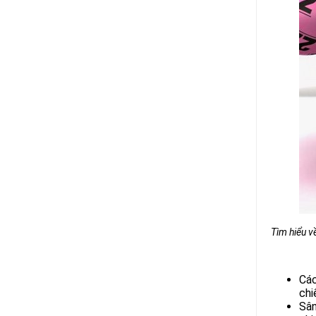
Tìm hiểu v
Các
chi
Sân