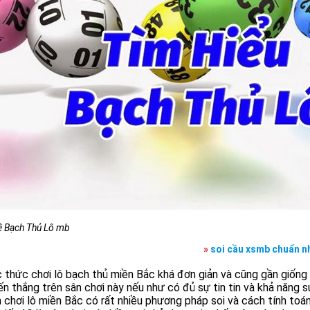
ề Bạch Thủ Lô mb
»
soi cầu xsmb chuẩn n
 thức chơi lô bạch thủ miền Bắc khá đơn giản và cũng gần giống
ến thắng trên sân chơi này nếu như có đủ sự tin tin và khả năng
 chơi lô miền Bắc có rất nhiều phương pháp soi và cách tính to