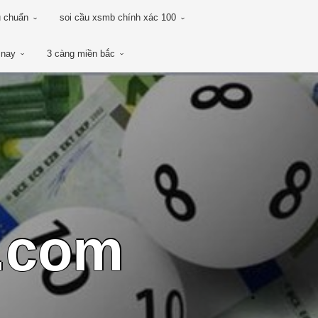
u chuẩn
soi cầu xsmb chính xác 100
 nay
3 càng miền bắc
.com