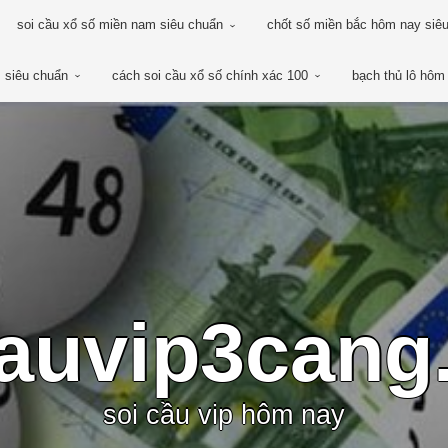
soi cầu xổ số miền nam siêu chuẩn
chốt số miền bắc hôm nay siê
 siêu chuẩn
cách soi cầu xổ số chính xác 100
bạch thủ lô hôm
cauvip3cang
soi cầu vip hôm nay