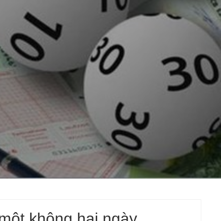
 một không hai ngày