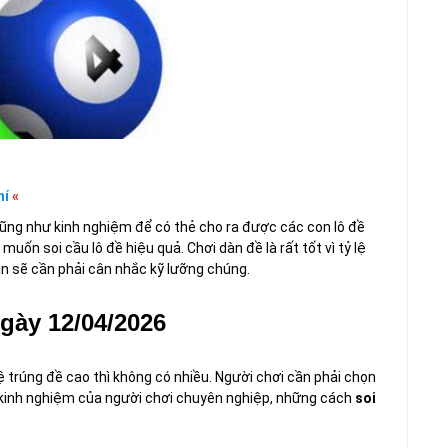
hí
«
cũng như kinh nghiệm để có thẻ cho ra được các con lô đề
uốn soi cầu lô đề hiệu quả. Chơi dàn đề là rất tốt vì tỷ lệ
ạn sẽ cần phải cân nhắc kỹ lưỡng chúng.
gày 12/04/2026
ệ trúng đề cao thì không có nhiều. Người chơi cần phải chọn
 kinh nghiệm của người chơi chuyên nghiệp, những cách
soi