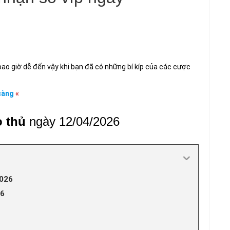
ao giờ dễ đến vậy khi bạn đã có những bí kíp của các cược
 càng
«
o thủ
ngày 12/04/2026
2026
26