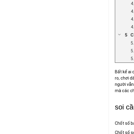
C
Bất kể ai 
ro, chơi d
người vẫn 
mà các ch
soi c
Chốt số b
Chốt số s