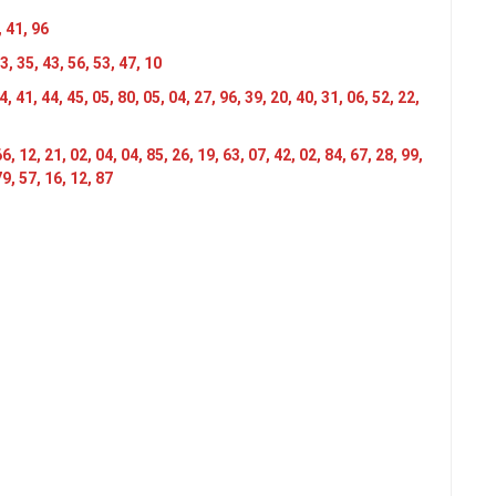
, 41, 96
03, 35, 43, 56, 53, 47, 10
4, 41, 44, 45, 05, 80, 05, 04, 27, 96, 39, 20, 40, 31, 06, 52, 22,
66, 12, 21, 02, 04, 04, 85, 26, 19, 63, 07, 42, 02, 84, 67, 28, 99,
79, 57, 16, 12, 87