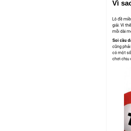
Vì sa
Lô đề miề
giải. Vì t
mỗi dài m
Soi cầu d
cũng phải
có một số 
chơi chịu