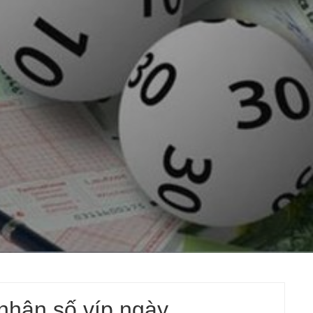
 nhận số víp ngày