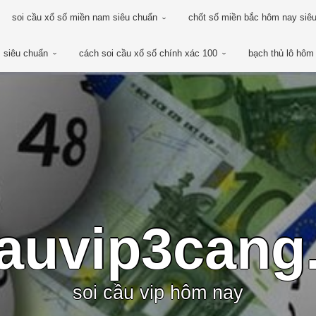
soi cầu xổ số miền nam siêu chuẩn
chốt số miền bắc hôm nay siê
 siêu chuẩn
cách soi cầu xổ số chính xác 100
bạch thủ lô hôm
cauvip3cang
soi cầu vip hôm nay