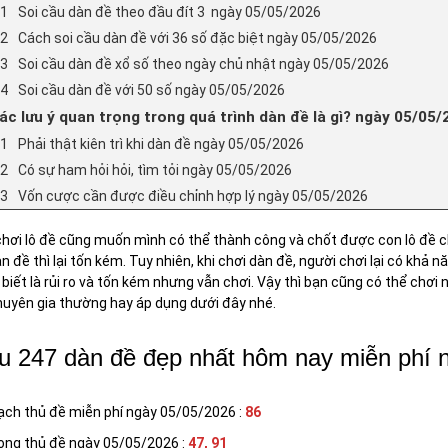
Soi cầu dàn đề theo đầu đít 3 ngày 05/05/2026
Cách soi cầu dàn đề với 36 số đặc biệt ngày 05/05/2026
Soi cầu dàn đề xổ số theo ngày chủ nhật ngày 05/05/2026
Soi cầu dàn đề với 50 số ngày 05/05/2026
ác lưu ý quan trọng trong quá trình dàn đề là gì? ngày 05/05
Phải thật kiên trì khi dàn đề ngày 05/05/2026
Có sự ham hỏi hỏi, tìm tỏi ngày 05/05/2026
Vốn cược cần được điều chỉnh hợp lý ngày 05/05/2026
chơi lô đề cũng muốn mình có thể thành công và chốt được con lô đề chí
àn đề thì lại tốn kém. Tuy nhiên, khi chơi dàn đề, người chơi lại có khả
biết là rủi ro và tốn kém nhưng vẫn chơi. Vậy thì bạn cũng có thể chơi 
uyên gia thường hay áp dụng dưới đây nhé.
ầu 247 dàn đề đẹp nhất hôm nay miễn phí 
ạch thủ đề miễn phí ngày 05/05/2026 :
86
ong thủ đề ngày 05/05/2026 :
47, 91