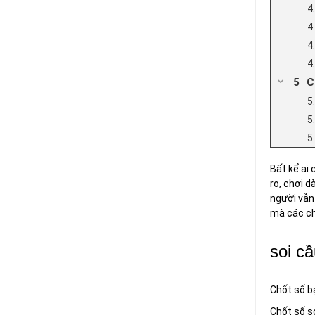
C
Bất kể ai 
ro, chơi d
người vẫn 
mà các ch
soi c
Chốt số b
Chốt số s