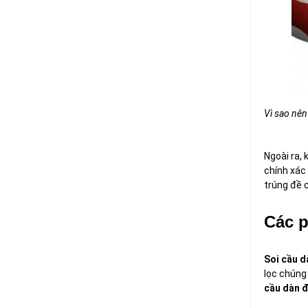
Vì sao nên
Ngoài ra,
chính xác 
trúng đề 
Các p
Soi cầu d
lọc chúng
cầu dàn đ