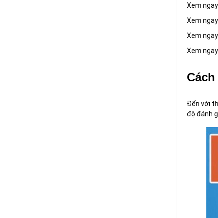
Xem ngay 
Xem ngay 
Xem ngay 
Xem ngay 
Cách 
Đến với t
độ đánh g