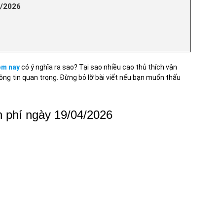
4/2026
hôm nay
có ý nghĩa ra sao? Tại sao nhiều cao thủ thích vận
ng tin quan trọng. Đừng bỏ lỡ bài viết nếu bạn muốn thấu
n phí ngày 19/04/2026