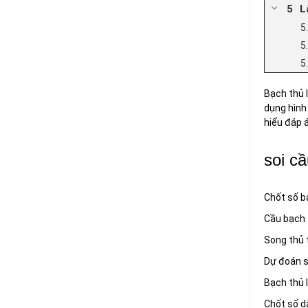
L
Bạch thủ 
dụng hình
hiểu đáp á
soi c
Chốt số b
Cầu bạch 
Song thủ 
Dự đoán s
Bạch thủ 
Chốt số d