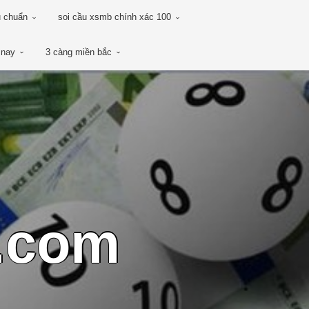
u chuẩn
soi cầu xsmb chính xác 100
 nay
3 càng miền bắc
.com