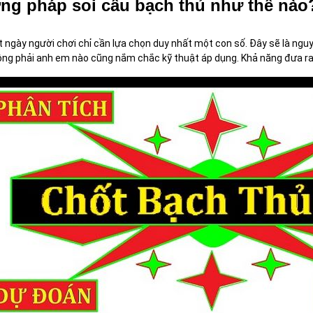
g pháp soi cầu bạch thủ như thế nào?
 ngày người chơi chỉ cần lựa chọn duy nhất một con số. Đây sẽ là ngu
ng phải anh em nào cũng nắm chắc kỹ thuật áp dụng. Khả năng đưa ra