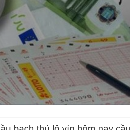
cầu bạch thủ lô víp hôm nay cầ