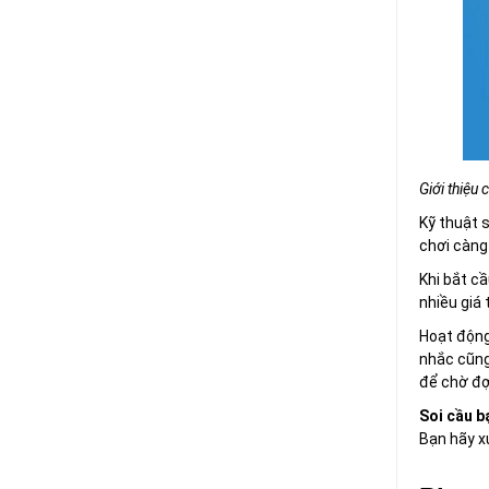
Giới thiệu
Kỹ thuật 
chơi càng
Khi bắt c
nhiều giá
Hoạt động
nhắc cũng
để chờ đợ
Soi cầu b
Bạn hãy x