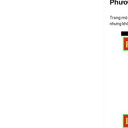
Phươn
Trong một
nhưng khô