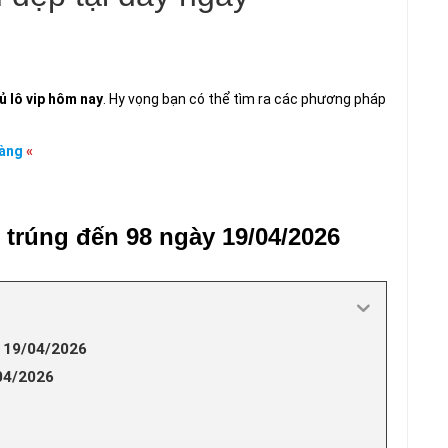
ủ lô vip hôm nay
. Hy vọng bạn có thể tìm ra các phương pháp
càng
«
 trúng đến 98 ngày 19/04/2026
y 19/04/2026
04/2026