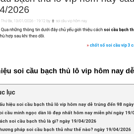
04/2026
:
Thứ Ba, 13/01/2026 - 19:12
by
soi cầu vip hôm nay
 Qua những thông tin dưới đây chủ yếu giới thiệu cách
soi cầu bạch th
hù hợp sau khi theo dõi.
»
chốt số soi cầu víp 3 
iệu soi cầu bạch thủ lô vip hôm nay dễ
c lục
ấu hiệu soi cầu bạch thủ lô vip hôm nay dễ trúng đến 98 ngà
oi cầu minh ngọc dàn lô đẹp nhất hôm nay miễn phí ngày 19/
ách soi cầu bạch thủ là gì? ngày 19/04/2026
hương pháp soi cầu bạch thủ như thế nào? ngày 19/04/2026