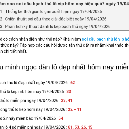
àm sao soi cầu bạch thủ lô vip hôm nay hiệu quả? ngày 19/0
Thống kê thời gian lô gan xuất hiện ngày 19/04/2026
Chiến thuật soi cầu theo giải đặc biệt ngày 19/04/2026
Phân tích kỹ thuật đánh lô kép bạch thủ ngày 19/04/2026
lô có cách nhận diện như thế nào? Khái niệm
soi cầu bạch thủ lô vip 
 thức này? Tập hợp các câu hỏi được tân thủ đặt ra nhằm khai thác thô
n chi tiết nhất.
ầu minh ngọc dàn lô đẹp nhất hôm nay miễ
ạch thủ lô đẹp nhất ngày 19/04/2026 :
62
thủ lô kép mb hôm nay 19/04/2026 :
33
thủ lô miễn phí ngày 19/04/2026 :
23, 41
ong thủ lô kép hôm nay 19/04/2026 :
22 – 11
lô 2 nháy miền bắc 19/04/2026 :
54
àn lô 4 số miễn phí ngày 19/04/2026 :
81, 53, 26, 15