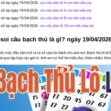
số víp ngày 19/04/2026 :
soi cầu dàn lô 4 con mb siêu vip
số víp ngày 19/04/2026 :
soi cầu dàn lô 6 con mb siêu vip
số víp ngày 19/04/2026 :
soi cầu dàn lô 8 con mb siêu vip
số víp ngày 19/04/2026 :
soi cầu dàn lô 10 con mb siêu vip
soi cầu bạch thủ là gì? ngày 19/04/202
hắc mắc đầu tiên mở ra vô số câu hỏi dành cho anh em. Bạch thủ lô là l
iá qua tập hợp các giá trị. Anh em có thể tìm hiểu đọc thêm nhiều thôn