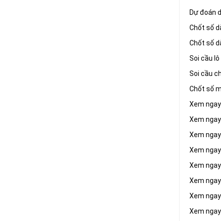
Dự đoán d
Chốt số d
Chốt số d
Soi cầu l
Soi cầu c
Chốt số m
Xem ngay 
Xem ngay 
Xem ngay 
Xem ngay 
Xem ngay 
Xem ngay 
Xem ngay 
Xem ngay 