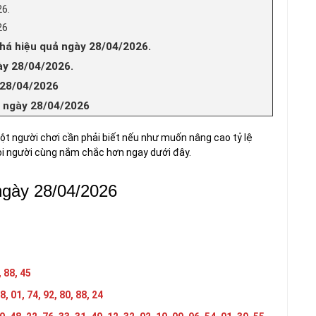
26.
26
há hiệu quả ngày 28/04/2026.
ày 28/04/2026.
 28/04/2026
y ngày 28/04/2026
ột người chơi cần phải biết nếu như muốn nâng cao tỷ lệ
ọi người cùng nắm chắc hơn ngay dưới đây.
ngày 28/04/2026
, 88, 45
58, 01, 74, 92, 80, 88, 24