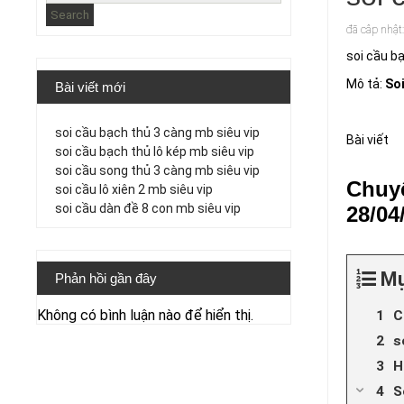
Search
đã câp nhật
soi cầu b
Mô tả:
So
Bài viết mới
soi cầu bạch thủ 3 càng mb siêu vip
Bài viết
soi cầu bạch thủ lô kép mb siêu vip
soi cầu song thủ 3 càng mb siêu vip
Chuyê
soi cầu lô xiên 2 mb siêu vip
soi cầu dàn đề 8 con mb siêu vip
28/04
Mụ
Phản hồi gần đây
Không có bình luận nào để hiển thị.
C
s
H
S