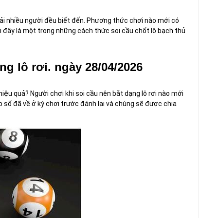
ải nhiều người đều biết đến. Phương thức chơi nào mới có
i đây là một trong những cách thức soi cầu chốt lô bạch thủ
ng lô rơi. ngày 28/04/2026
hiệu quả? Người chơi khi soi cầu nên bắt dạng lô rơi nào mới
ặp số đã về ở kỳ chơi trước đánh lại và chúng sẽ được chia