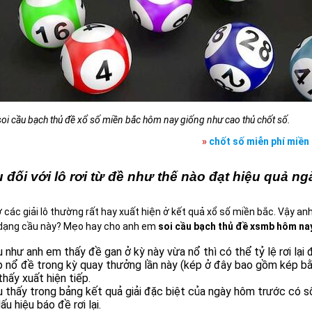
oi cầu bạch thủ đề xổ số miền bắc hôm nay giống như cao thủ chốt số.
»
chốt số miễn phí miền
 đối với lô rơi từ đề như thế nào đạt hiệu quả ng
 ở các giải lô thường rất hay xuất hiện ở kết quả xổ số miền bắc. Vậy an
dạng cầu này? Mẹo hay cho anh em
soi cầu bạch thủ đề xsmb hôm na
 như anh em thấy đề gan ở kỳ này vừa nổ thì có thể tỷ lệ rơi lại đ
 nổ đề trong kỳ quay thưởng lần này (kép ở đây bao gồm kép bằn
thấy xuất hiện tiếp.
 thấy trong bảng kết quả giải đặc biệt của ngày hôm trước có số 
dấu hiệu báo đề rơi lại.