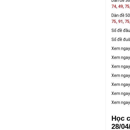
Dàn đề 36
74, 49, 75
Dàn đề 50
75, 91, 75,
Số đề đầu
Số đề đuô
Xem ngay 
Xem ngay 
Xem ngay 
Xem ngay 
Xem ngay 
Xem ngay 
Xem ngay 
Học c
28/04