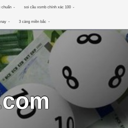
u chuẩn
soi cầu xsmb chính xác 100
 nay
3 càng miền bắc
.com