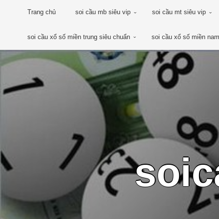
Skip
Trang chủ
soi cầu mb siêu vip
soi cầu mt siêu vip
to
content
soi cầu xổ số miền trung siêu chuẩn
soi cầu xổ số miền nam
soi