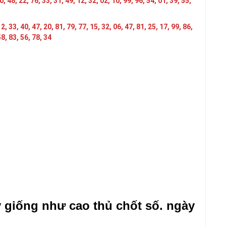
0, 48, 22, 76, 33, 31, 49, 12, 32, 02, 10, 99, 96, 54, 01, 39, 55,
12, 33, 40, 47, 20, 81, 79, 77, 15, 32, 06, 47, 81, 25, 17, 99, 86,
58, 83, 56, 78, 34
 giống như cao thủ chốt số. ngày