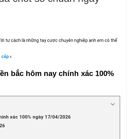
 Với tư cách là những tay cược chuyên nghiệp anh em có thể
g cấp
«
iền bắc hôm nay chính xác 100%
hính xác 100% ngày 17/04/2026
026