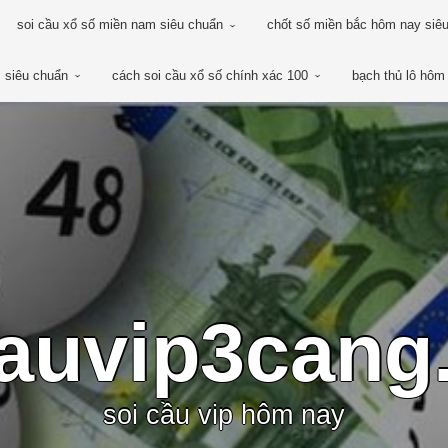
soi cầu xổ số miền nam siêu chuẩn
chốt số miền bắc hôm nay siê
 siêu chuẩn
cách soi cầu xổ số chính xác 100
bạch thủ lô hôm
cauvip3cang
soi cầu vip hôm nay