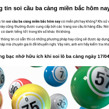
 tin soi cầu ba càng miền bắc hôm nay
 tin
soi cầu ba càng miền bắc hôm nay
có miễn phí hay không? Khi sử d
 này cũng thường được cung cấp bởi các trang soi cầu lô hàng đầu. Nói
có danh tiếng tốt trong khi số khác thì không.
 thông tin có sẵn thì có những phương pháp hay cũng sẽ được áp dụng
áp mà chuyên gia lô đề khuyến nghị. Vậy nên, anh em hãy kiểm tra nh
ng bạc nhớ hữu ích khi soi lô ba càng ngày 17/0