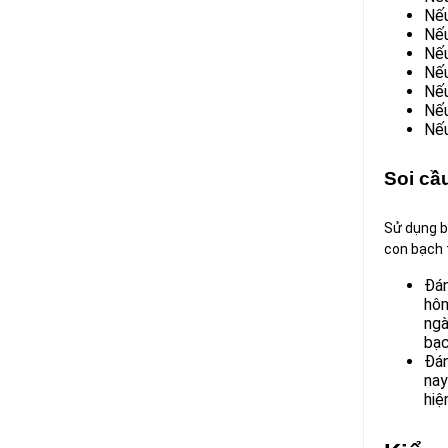
Nếu
Nếu
Nếu
Nếu
Nếu
Nếu
Nếu
Soi cầ
Sử dụng b
con bạch 
Đán
hôm
ngà
bạc
Đán
nay
hiệ