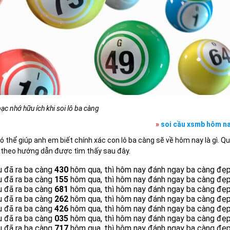
ạc nhớ hữu ích khi soi lô ba càng
»
soi cầu xsmb hôm n
 thể giúp anh em biết chính xác con lô ba càng sẽ về hôm nay là gì. Qu
 theo hướng dẫn được tìm thấy sau đây.
 đã ra ba càng
430
hôm qua, thì hôm nay đánh ngay ba càng đẹ
 đã ra ba càng
155
hôm qua, thì hôm nay đánh ngay ba càng đẹ
 đã ra ba càng
681
hôm qua, thì hôm nay đánh ngay ba càng đẹ
 đã ra ba càng
262
hôm qua, thì hôm nay đánh ngay ba càng đẹ
 đã ra ba càng
426
hôm qua, thì hôm nay đánh ngay ba càng đẹ
 đã ra ba càng
035
hôm qua, thì hôm nay đánh ngay ba càng đẹ
 đã ra ba càng
717
hôm qua, thì hôm nay đánh ngay ba càng đẹ