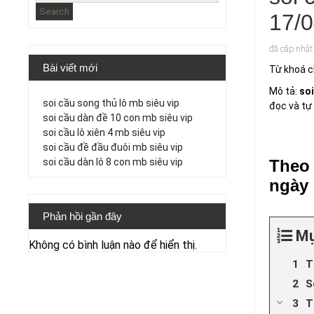
Search
17/
đã câp nhật
Bài viết mới
Từ khoá c
Mô tả:
soi
soi cầu song thủ lô mb siêu vip
đọc và tự
soi cầu dàn đề 10 con mb siêu vip
soi cầu lô xiên 4 mb siêu vip
soi cầu đề đầu đuôi mb siêu vip
soi cầu dàn lô 8 con mb siêu vip
Theo 
ngày 
Phản hồi gần đây
Mụ
Không có bình luận nào để hiển thị.
T
S
T