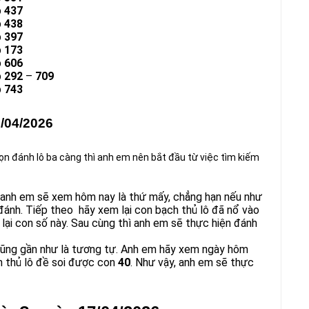
p
437
p
438
p
397
p
173
p
606
p
292
–
709
p
743
/04/2026
ọn đánh lô ba càng thì anh em nên bắt đầu từ việc tìm kiếm
hì anh em sẽ xem hôm nay là thứ mấy, chẳng hạn nếu như
đánh. Tiếp theo hãy xem lại con bạch thủ lô đã nổ vào
 lại con số này. Sau cùng thì anh em sẽ thực hiện đánh
 cũng gần như là tương tự. Anh em hãy xem ngày hôm
 thủ lô đề soi được con
40
. Như vậy, anh em sẽ thực