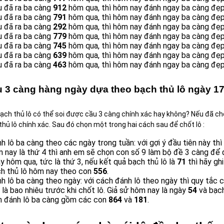
 đã ra ba càng
912
hôm qua, thì hôm nay đánh ngay ba càng đẹ
 đã ra ba càng
791
hôm qua, thì hôm nay đánh ngay ba càng đẹ
 đã ra ba càng
292
hôm qua, thì hôm nay đánh ngay ba càng đẹ
 đã ra ba càng
779
hôm qua, thì hôm nay đánh ngay ba càng đẹ
 đã ra ba càng
745
hôm qua, thì hôm nay đánh ngay ba càng đẹ
 đã ra ba càng
639
hôm qua, thì hôm nay đánh ngay ba càng đẹ
 đã ra ba càng
463
hôm qua, thì hôm nay đánh ngay ba càng đẹ
u 3 càng hàng ngày dựa theo bạch thủ lô ngày 17
ạch thủ lô có thể soi được cầu 3 càng chính xác hay không? Nếu đã ch
thủ lô chính xác. Sau đó chọn một trong hai cách sau để chốt lô :
h lô ba càng theo các ngày trong tuần: với gợi ý đầu tiên này t
 nay là thứ 4 thì anh em sẽ chọn con số 9 làm bộ đề 3 càng để 
y hôm qua, tức là thứ 3, nếu kết quả bạch thủ lô là
71
thì hãy ghi
h thủ lô hôm nay theo con
556
.
h lô ba càng theo ngày: với cách đánh lô theo ngày thì quy tắc
 là bao nhiêu trước khi chốt lô. Giả sử hôm nay là ngày
54
và bạch
n đánh lô ba càng gồm các con
864
và
181
.