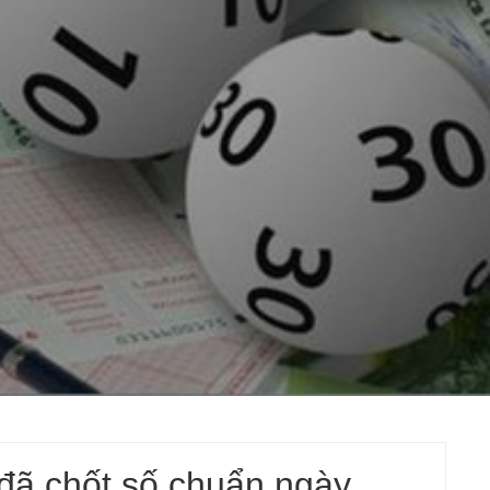
đã chốt số chuẩn ngày