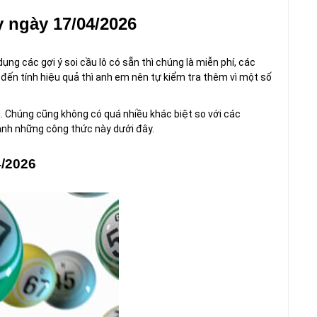
 ngày 17/04/2026
ụng các gợi ý soi cầu lô có sẵn thì chúng là miễn phí, các
 đến tính hiệu quả thì anh em nên tự kiểm tra thêm vì một số
. Chúng cũng không có quá nhiều khác biệt so với các
anh những công thức này dưới đây.
4/2026