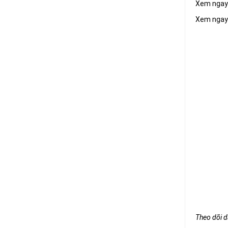
Xem ngay 
Xem ngay 
Theo dõi d