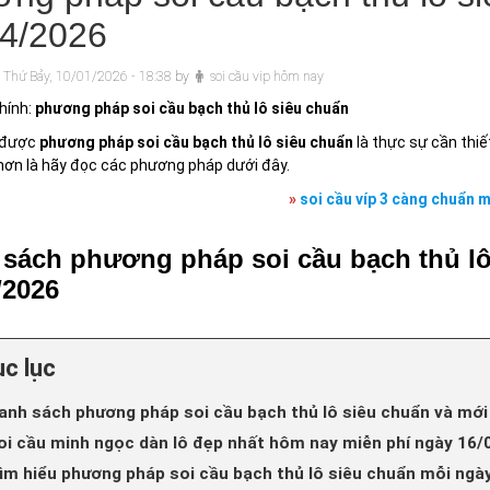
04/2026
:
Thứ Bảy, 10/01/2026 - 18:38
by
soi cầu vip hôm nay
hính:
phương pháp soi cầu bạch thủ lô siêu chuẩn
ó được
phương pháp soi cầu bạch thủ lô siêu chuẩn
là thực sự cần thiế
hơn là hãy đọc các phương pháp dưới đây.
»
soi cầu víp 3 càng chuẩn 
sách phương pháp soi cầu bạch thủ lô
/2026
c lục
anh sách phương pháp soi cầu bạch thủ lô siêu chuẩn và mới
oi cầu minh ngọc dàn lô đẹp nhất hôm nay miễn phí ngày 16/
ìm hiểu phương pháp soi cầu bạch thủ lô siêu chuẩn mỗi ngà