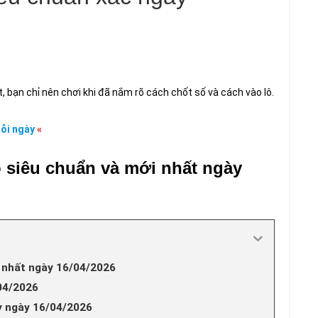
t, bạn chỉ nên chơi khi đã nắm rõ cách chốt số và cách vào lô.
mỗi ngày
«
 siêu chuẩn và mới nhất ngày
 nhất ngày 16/04/2026
04/2026
y ngày 16/04/2026