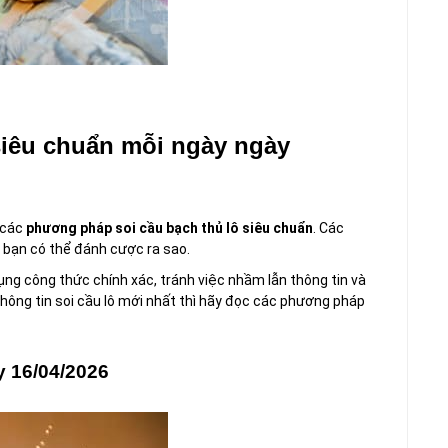
siêu chuẩn mỗi ngày ngày
 các
phương pháp soi cầu bạch thủ lô siêu chuẩn
. Các
 bạn có thể đánh cược ra sao.
ụng công thức chính xác, tránh việc nhầm lẫn thông tin và
hông tin soi cầu lô mới nhất thì hãy đọc các phương pháp
y 16/04/2026