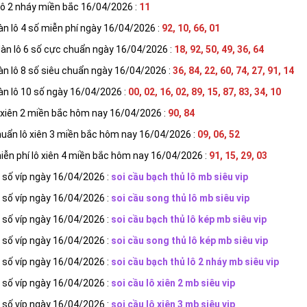
lô 2 nháy miền bắc 16/04/2026 :
11
àn lô 4 số miễn phí ngày 16/04/2026 :
92, 10, 66, 01
àn lô 6 số cực chuẩn ngày 16/04/2026 :
18, 92, 50, 49, 36, 64
àn lô 8 số siêu chuẩn ngày 16/04/2026 :
36, 84, 22, 60, 74, 27, 91, 14
àn lô 10 số ngày 16/04/2026 :
00, 02, 16, 02, 89, 15, 87, 83, 34, 10
ô xiên 2 miền bắc hôm nay 16/04/2026 :
90, 84
huẩn lô xiên 3 miền bắc hôm nay 16/04/2026 :
09, 06, 52
iễn phí lô xiên 4 miền bắc hôm nay 16/04/2026 :
91, 15, 29, 03
số víp ngày 16/04/2026 :
soi cầu bạch thủ lô mb siêu vip
số víp ngày 16/04/2026 :
soi cầu song thủ lô mb siêu vip
số víp ngày 16/04/2026 :
soi cầu bạch thủ lô kép mb siêu vip
số víp ngày 16/04/2026 :
soi cầu song thủ lô kép mb siêu vip
số víp ngày 16/04/2026 :
soi cầu bạch thủ lô 2 nháy mb siêu vip
số víp ngày 16/04/2026 :
soi cầu lô xiên 2 mb siêu vip
số víp ngày 16/04/2026 :
soi cầu lô xiên 3 mb siêu vip