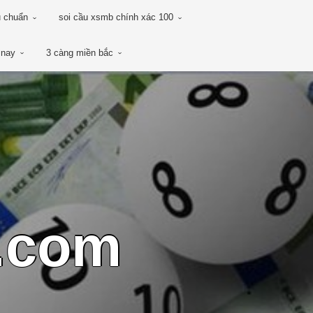
u chuẩn
soi cầu xsmb chính xác 100
 nay
3 càng miền bắc
.com