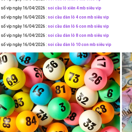
số víp ngày 16/04/2026 :
soi cầu lô xiên 4 mb siêu vip
số víp ngày 16/04/2026 :
soi cầu dàn lô 4 con mb siêu vip
số víp ngày 16/04/2026 :
soi cầu dàn lô 6 con mb siêu vip
số víp ngày 16/04/2026 :
soi cầu dàn lô 8 con mb siêu vip
số víp ngày 16/04/2026 :
soi cầu dàn lô 10 con mb siêu vip