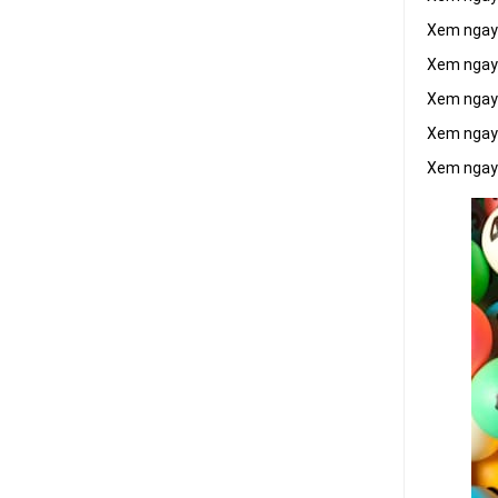
Xem ngay 
Xem ngay 
Xem ngay 
Xem ngay 
Xem ngay 