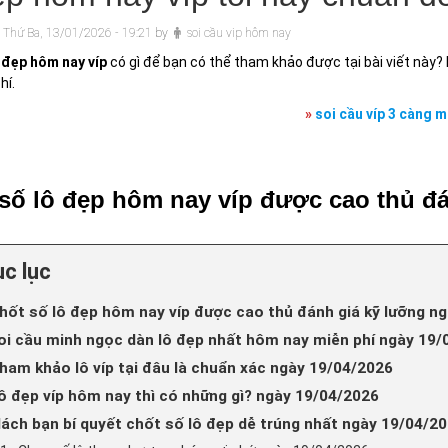
:
Thứ Ba, 13/01/2026 - 19:21
by
soi cầu vip hôm nay
 đẹp hôm nay víp
có gì để bạn có thể tham khảo được tại bài viết này?
hí.
»
soi cầu víp 3 càng 
số lô đẹp hôm nay víp được cao thủ đá
c lục
hốt số lô đẹp hôm nay víp được cao thủ đánh giá kỹ lưỡng n
oi cầu minh ngọc dàn lô đẹp nhất hôm nay miễn phí ngày 19/
ham khảo lô víp tại đâu là chuẩn xác ngày 19/04/2026
ô đẹp víp hôm nay thì có những gì? ngày 19/04/2026
ách bạn bí quyết chốt số lô đẹp dễ trúng nhất ngày 19/04/2