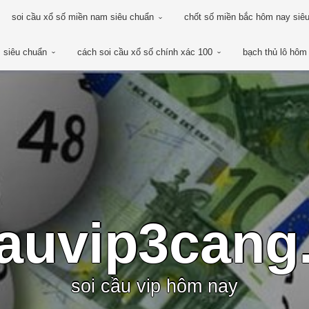
soi cầu xổ số miền nam siêu chuẩn
chốt số miền bắc hôm nay siê
 siêu chuẩn
cách soi cầu xổ số chính xác 100
bạch thủ lô hôm
cauvip3cang
soi cầu vip hôm nay