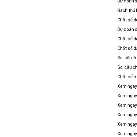
Dự đoán s
Bạch thủ 
Chốt số d
Dự đoán d
Chốt số d
Chốt số d
Soi cầu l
Soi cầu c
Chốt số m
Xem ngay 
Xem ngay 
Xem ngay 
Xem ngay 
Xem ngay 
Xem ngay 