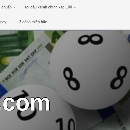
u chuẩn
soi cầu xsmb chính xác 100
 nay
3 càng miền bắc
.com