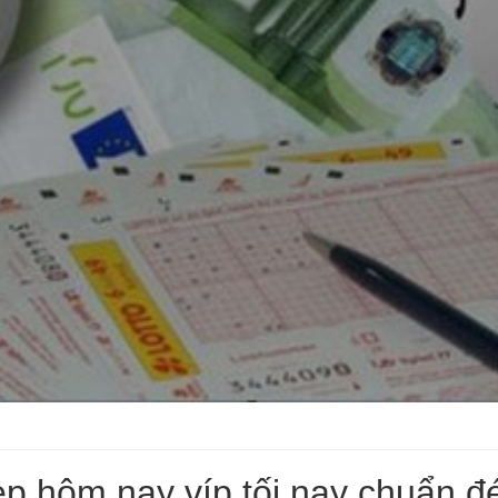
ẹp hôm nay víp tối nay chuẩn đ