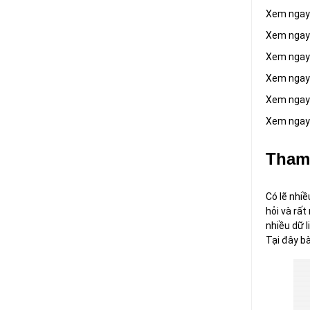
Xem ngay 
Xem ngay 
Xem ngay 
Xem ngay 
Xem ngay 
Xem ngay 
Tham 
Có lẽ nhi
hỏi và rấ
nhiều dữ 
Tại đây b