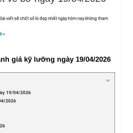
 Bài viết sẽ chốt số lô đẹp nhất ngày hôm nay không tham
mb
«
nh giá kỹ lưỡng ngày 19/04/2026
gày 19/04/2026
04/2026
026