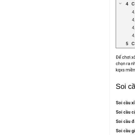
C
C
Để chơi x
chọn ra nh
kqxs miền
Soi c
Soi cầu x
Soi cầu c
Soi cầu đ
Soi cầu g