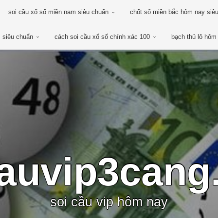
soi cầu xổ số miền nam siêu chuẩn
chốt số miền bắc hôm nay siê
 siêu chuẩn
cách soi cầu xổ số chính xác 100
bạch thủ lô hôm
cauvip3cang
soi cầu vip hôm nay