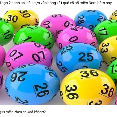
ới bạn 2 cách soi cầu dựa vào bảng kết quả xổ số miền Nam hôm nay.
qxs miền Nam có khó không?