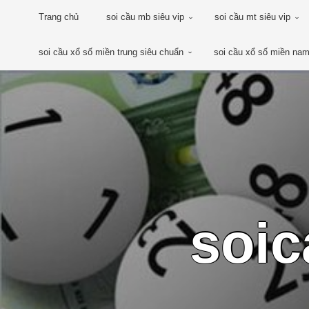
Skip
Trang chủ
soi cầu mb siêu vip
soi cầu mt siêu vip
to
content
soi cầu xổ số miền trung siêu chuẩn
soi cầu xổ số miền nam
soi