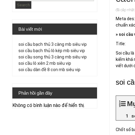
Search
đã câp nhật
Meta des:
chuẩn xác 
Bài viết mới
»
soi cầu 
Title:
soi cầu bạch thủ 3 càng mb siêu vip
soi cầu bạch thủ lô kép mb siêu vip
Soi cầu là
soi cầu song thủ 3 càng mb siêu vip
kiếm khá 
soi cầu lô xiên 2 mb siêu vip
viết dưới
soi cầu dàn đề 8 con mb siêu vip
soi c
Phản hồi gần đây
Mụ
Không có bình luận nào để hiển thị.
s
Chốt số b