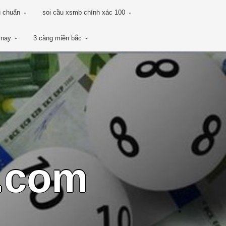
u chuẩn
soi cầu xsmb chính xác 100
 nay
3 càng miền bắc
.com