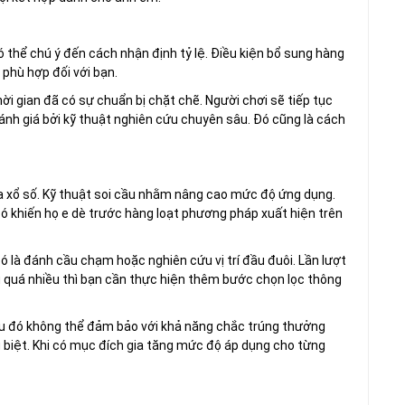
 thể chú ý đến cách nhận định tỷ lệ. Điều kiện bổ sung hàng
 phù hợp đối với bạn.
i gian đã có sự chuẩn bị chặt chẽ. Người chơi sẽ tiếp tục
ánh giá bởi kỹ thuật nghiên cứu chuyên sâu. Đó cũng là cách
a xổ số. Kỹ thuật soi cầu nhằm nâng cao mức độ ứng dụng.
đó khiến họ e dè trước hàng loạt phương pháp xuất hiện trên
đó là đánh cầu chạm hoặc nghiên cứu vị trí đầu đuôi. Lần lượt
ầu quá nhiều thì bạn cần thực hiện thêm bước chọn lọc thông
iều đó không thể đảm bảo với khả năng chắc trúng thưởng
 biệt. Khi có mục đích gia tăng mức độ áp dụng cho từng