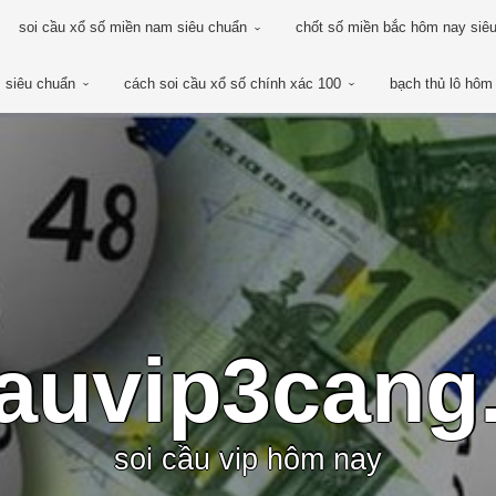
soi cầu xổ số miền nam siêu chuẩn
chốt số miền bắc hôm nay siê
 siêu chuẩn
cách soi cầu xổ số chính xác 100
bạch thủ lô hôm
cauvip3cang
soi cầu vip hôm nay