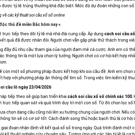
 được tỷ lệ trúng thưởng khá đặc biệt. Mức độ dự đoán những con số c
 về các kỹ thuật soi cầu xổ số online
 độc thủ đề miền Bắc hôm nay
«
 trực tiếp theo dõi tỷ lệ mà nhà đài cung cấp. Áp dụng
cách soi cầu xổ
kết quả đã được nhân đôi. Người chơi vẫn gặp phải thử thách trong việ
g đầy đủ nhu cầu tham gia của người đam mê cá cược. Anh em có thể q
ác thông tin là một lựa chọn lý tưởng. Người chơi có cơ hội kết hợp n
hơn.
sẽ còn một số phương pháp được kết hợp khi soi cầu đề. Anh em chọn 
 kết hợp với phương pháp ăn thông để tìm số. Trong việc tìm kiếm kỹ th
soi cầu lô ngày 23/04/2026
áp tiếp theo sẽ giúp bạn triển khai
cách soi cầu xổ số chính xác 100
.
 trực tiếp quan sát và quá trình duy trì một con số. Từ đó chọn lọc số 
lựa chọn dạng cầu cũng nói lên xu hướng chung của người chơi. Nếu có
 thông tin sẽ có cơ sở tốt. Cách đánh song thủ hoặc bạch thủ là cơ hội
giai đoạn nhận định về kết quả xổ số trong ngày. Quá trình đánh một co
hỏi kỹ thuật nghiên cứu chuyên sâu. Tương ứng với các tập tỷ lệ là cơ 