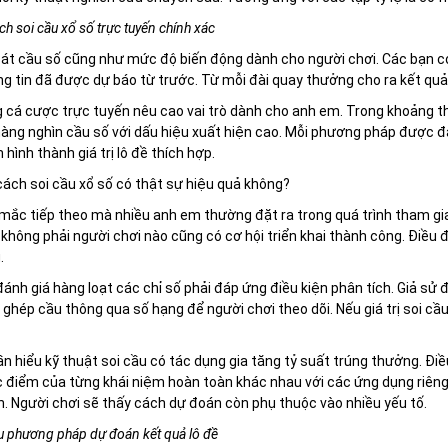
ch soi cầu xổ số trực tuyến chính xác
sát cầu số cũng như mức độ biến động dành cho người chơi. Các bạn có
ng tin đã được dự báo từ trước. Từ mỗi đài quay thưởng cho ra kết quả
 cá cược trực tuyến nêu cao vai trò dành cho anh em. Trong khoảng thờ
hàng nghìn cầu số với dấu hiệu xuất hiện cao. Mỗi phương pháp được đ
hình thành giá trị lô đề thích hợp.
cách soi cầu xổ số có thật sự hiệu quả không?
mắc tiếp theo mà nhiều anh em thường đặt ra trong quá trình tham gi
 không phải người chơi nào cũng có cơ hội triển khai thành công. Điều 
.
ánh giá hàng loạt các chỉ số phải đáp ứng điều kiện phân tích. Giả sử 
 ghép cầu thông qua số hạng để người chơi theo dõi. Nếu giá trị soi c
n hiểu kỹ thuật soi cầu có tác dụng gia tăng tỷ suất trúng thưởng. Đ
 điểm của từng khái niệm hoàn toàn khác nhau với các ứng dụng riêng
. Người chơi sẽ thấy cách dự đoán còn phụ thuộc vào nhiều yếu tố.
 phương pháp dự đoán kết quả lô đề