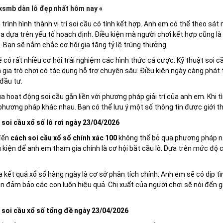
 xsmb dàn lô đẹp nhất hôm nay
«
trình hình thành vị trí soi cầu có tính kết hợp. Anh em có thể theo sá
ra dựa trên yếu tố hoạch định. Điều kiện mà người chơi kết hợp cũng là
. Bạn sẽ nắm chắc cơ hội gia tăng tỷ lệ trúng thưởng.
 có rất nhiều cơ hội trải nghiệm các hình thức cá cược. Kỹ thuật soi 
 gia trò chơi có tác dụng hỗ trợ chuyên sâu. Điều kiện ngày càng phát
đầu tư.
a hoạt động soi cầu gắn liền với phương pháp giải trí của anh em. Khi 
 phương pháp khác nhau. Bạn có thể lưu ý một số thông tin được giới th
 soi cầu xổ số lô rơi ngày 23/04/2026
đến
cách soi cầu xổ số chính xác 100
không thể bỏ qua phương pháp nà
ều kiện để anh em tham gia chính là cơ hội bắt cầu lô. Dựa trên mức độ
 kết quả xổ số hàng ngày là cơ sở phân tích chính. Anh em sẽ có dịp 
 đảm bảo các con luôn hiệu quả. Chị xuất của người chơi sẽ nói đến giá 
 soi cầu xổ số tổng đề ngày 23/04/2026