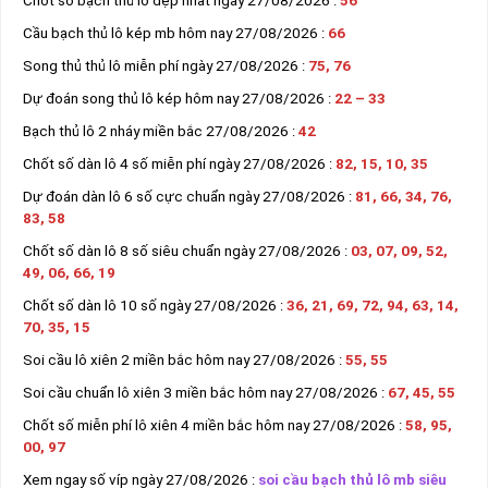
Chốt số bạch thủ lô đẹp nhất ngày 27/08/2026 :
56
Cầu bạch thủ lô kép mb hôm nay 27/08/2026 :
66
Song thủ thủ lô miễn phí ngày 27/08/2026 :
75, 76
Dự đoán song thủ lô kép hôm nay 27/08/2026 :
22 – 33
Bạch thủ lô 2 nháy miền bắc 27/08/2026 :
42
Chốt số dàn lô 4 số miễn phí ngày 27/08/2026 :
82, 15, 10, 35
Dự đoán dàn lô 6 số cực chuẩn ngày 27/08/2026 :
81, 66, 34, 76,
83, 58
Chốt số dàn lô 8 số siêu chuẩn ngày 27/08/2026 :
03, 07, 09, 52,
49, 06, 66, 19
Chốt số dàn lô 10 số ngày 27/08/2026 :
36, 21, 69, 72, 94, 63, 14,
70, 35, 15
Soi cầu lô xiên 2 miền bắc hôm nay 27/08/2026 :
55, 55
Soi cầu chuẩn lô xiên 3 miền bắc hôm nay 27/08/2026 :
67, 45, 55
Chốt số miễn phí lô xiên 4 miền bắc hôm nay 27/08/2026 :
58, 95,
00, 97
Xem ngay số víp ngày 27/08/2026 :
soi cầu bạch thủ lô mb siêu