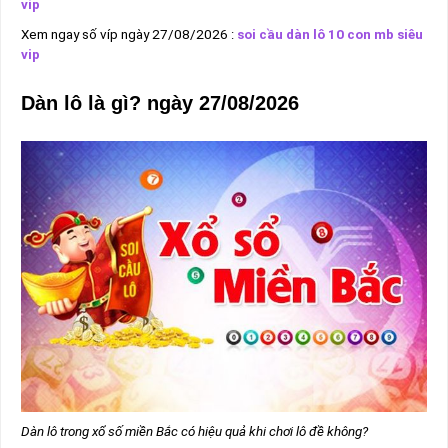
vip
Xem ngay số víp ngày 27/08/2026 :
soi cầu dàn lô 10 con mb siêu
vip
Dàn lô là gì? ngày 27/08/2026
Dàn lô trong xổ số miền Bắc có hiệu quả khi chơi lô đề không?