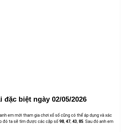
i đặc biệt ngày 02/05/2026
 anh em mới tham gia chơi xổ số cũng có thể áp dụng và xác
eo đó ta sẽ tìm được các cặp số
98
,
47
,
43
,
85
. Sau đó anh em