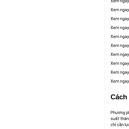
Xem ngay 
Xem ngay 
Xem ngay 
Xem ngay 
Xem ngay 
Xem ngay 
Xem ngay 
Xem ngay 
Xem ngay 
Xem ngay 
Cách 
Phương ph
suất thàn
chỉ cần l