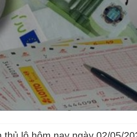
 thủ lô hôm nay ngày 02/05/20