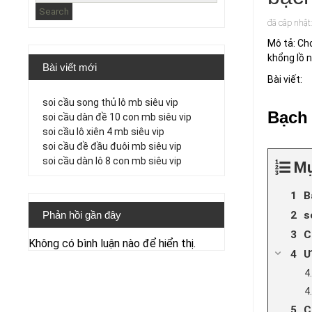
Search
đã câp nhật
Mô tả: Chơ
khổng lồ 
Bài viết mới
Bài viết:
soi cầu song thủ lô mb siêu vip
Bạch 
soi cầu dàn đề 10 con mb siêu vip
soi cầu lô xiên 4 mb siêu vip
soi cầu đề đầu đuôi mb siêu vip
soi cầu dàn lô 8 con mb siêu vip
Mụ
B
s
Phản hồi gần đây
C
Không có bình luận nào để hiển thị.
Ư
C