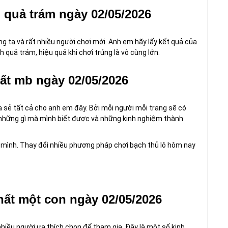
 quả trám ngày 02/05/2026
ng ta và rất nhiều người chơi mới. Anh em hãy lấy kết quả của
ình quả trám, hiệu quả khi chơi trúng là vô cùng lớn.
ất mb ngày 02/05/2026
a sẻ tất cả cho anh em đây. Bởi mỗi người mỗi trang sẽ có
ẻ những gì mà mình biết được và những kinh nghiệm thành
 mình. Thay đổi nhiều phương pháp chơi bạch thủ lô hôm nay
hất một con ngày 02/05/2026
hiều người ưa thích chọn để tham gia. Đây là một số kinh