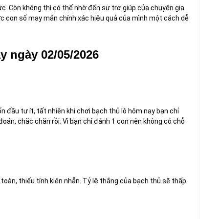
c. Còn không thì có thể nhờ đến sự trợ giúp của chuyên gia
được con số may mắn chính xác hiệu quả của mình một cách dễ
y ngày 02/05/2026
n đầu tư ít, tất nhiên khi chơi bạch thủ lô hôm nay bạn chỉ
 đoán, chắc chắn rồi. Vì bạn chỉ đánh 1 con nên không có chỗ
oàn, thiếu tính kiên nhẫn. Tỷ lệ thắng của bạch thủ sẽ thấp