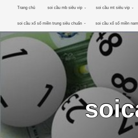
Skip
Trang chủ
soi cầu mb siêu vip
soi cầu mt siêu vip
to
content
soi cầu xổ số miền trung siêu chuẩn
soi cầu xổ số miền nam
soi