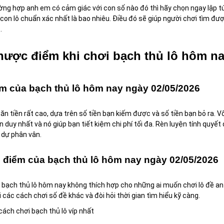
ờng hợp anh em có cảm giác với con số nào đó thì hãy chọn ngay lập tứ
 con lô chuẩn xác nhất là bao nhiêu. Điều đó sẽ giúp người chơi tìm 
.
ược điểm khi chơi bạch thủ lô hôm na
m của bạch thủ lô hôm nay ngày 02/05/2026
ăn tiền rất cao, dựa trên số tiền bạn kiếm được và số tiền bạn bỏ ra. Vố
 duy nhất và nó giúp bạn tiết kiệm chi phí tối đa. Rèn luyện tính quyết
 dự phân vân.
điểm của bạch thủ lô hôm nay ngày 02/05/2026
 bạch thủ lô hôm nay không thích hợp cho những ai muốn chơi lô đề an t
 các cách chơi số đề khác và đòi hỏi thời gian tìm hiểu kỹ càng.
cách chơi bạch thủ lô víp nhất