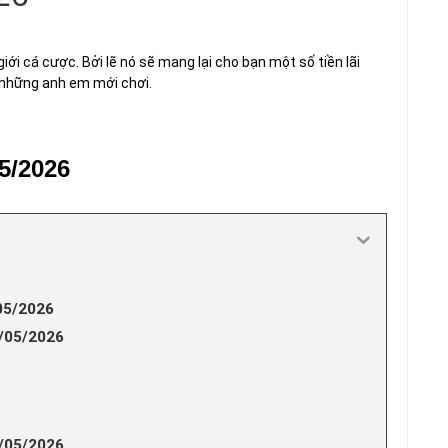
iới cá cược. Bởi lẽ nó sẽ mang lại cho bạn một số tiền lãi
i những anh em mới chơi.
05/2026
05/2026
2/05/2026
2/05/2026