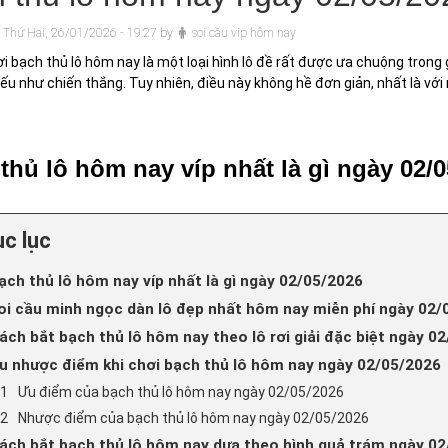
:
Thứ Hai, 26/01/2026 - 19:27
by
soi cầu vip hôm nay
i bạch thủ lô hôm nay là một loại hình lô đề rất được ưa chuộng trong g
nếu như chiến thắng. Tuy nhiên, điều này không hề đơn giản, nhất là vớ
thủ lô hôm nay víp nhất là gì ngày 02/
c lục
ạch thủ lô hôm nay víp nhất là gì ngày 02/05/2026
oi cầu minh ngọc dàn lô đẹp nhất hôm nay miễn phí ngày 02/
ách bắt bạch thủ lô hôm nay theo lô rơi giải đặc biệt ngày 0
u nhược điểm khi chơi bạch thủ lô hôm nay ngày 02/05/2026
Ưu điểm của bạch thủ lô hôm nay ngày 02/05/2026
Nhược điểm của bạch thủ lô hôm nay ngày 02/05/2026
ách bắt bạch thủ lô hôm nay dựa theo hình quả trám ngày 0