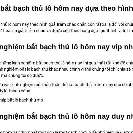
bắt bạch thủ lô hôm nay dựa theo hình
 thủ lô hôm nay theo hình quả trám chắc chắn còn rất xa lạ đối với chú
ải 4 hoặc là giải 5 liền nhau và được xếp theo hàng dọc tạo thành vị trí h
nghiệm bắt bạch thủ lô hôm nay víp nh
 những kinh nghiệm bắt bạch thủ lô hôm nay thì quả thật rất khó để chi
nh nghiệm bắt lô bạch thủ khác nhau chính vì thế chúng tôi chỉ chia s
 mà chúng tôi có được.
ựa vào kinh nghiệm của bản thân để bắt bạch thủ lô hôm nay cho chính
tỷ lệ thành công.
áp bắt lô bạch thủ mb
nghiệm bắt bạch thủ lô hôm nay duy n
lô hôm nay duy nhất một con là một cách chơi lô đề phổ biến và được n