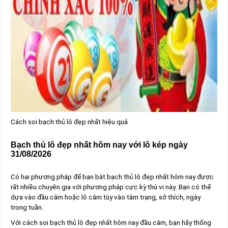
Cách soi bạch thủ lô đẹp nhất hiệu quả
Bạch thủ lô đẹp nhất hôm nay với lô kép ngày
31/08/2026
Có hai phương pháp để bạn bắt bạch thủ lô đẹp nhất hôm nay được
rất nhiều chuyên gia với phương pháp cực kỳ thú vị này. Bạn có thể
dựa vào đầu câm hoặc lô câm tùy vào tâm trạng, sở thích, ngày
trong tuần.
Với cách soi bạch thủ lô đẹp nhất hôm nay đầu câm, bạn hãy thống