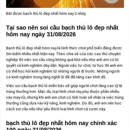
Bắt được bạch thủ lô đẹp nhất hôm nay 2 nháy
Tại sao nên soi cầu bạch thủ lô đẹp nhất
hôm nay ngày 31/08/2026
Bạch thủ lô đẹp nhất hôm nay là hình thức chơi phổ biến đăng được
tìm kiếm nhiều nhất hiện nay. Theo chia sẻ của các cao thủ chuyên
nghiệp thì việc soi cầu cũng không quá khó nếu như anh em có bí
quyết và kinh nghiệm dày dặn. Ngoài việc tự chơi, tự học thì anh em
có thể học hỏi kinh nghiệm từ những người đi trước. Những người
có kinh nghiệm trong làng nghề lô đề để nâng cao trình độ.
Việc soi cầu bạch thủ lô miền bắc sẽ giúp người chơi tăng cao tỷ lệ
trúng thưởng hơn. Mặc dù, loại hình chơi này phụ thuộc phần nhiều
vào may rủi, nhưng khi anh em chơi có tính toán sẽ nhận ra việc trúng
thưởng cũng dựa vào kỹ năng, kinh nghiệm. Do đó, anh em nên học
cách soi cầu nếu như yêu thích loại hình chơi cá cược này.
bạch thủ lô đẹp nhất hôm nay chính xác
100 ngày 31/08/2026