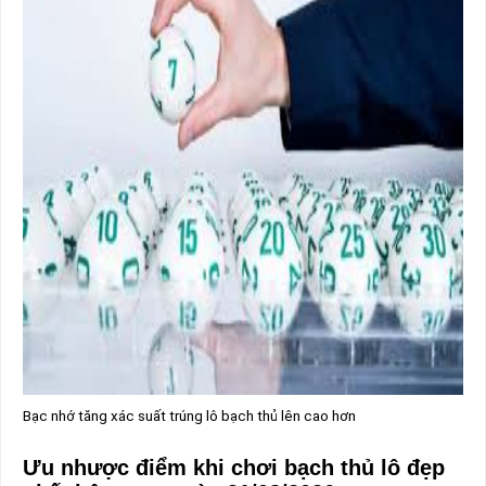
Bạc nhớ tăng xác suất trúng lô bạch thủ lên cao hơn
Ưu nhược điểm khi chơi
bạch thủ lô đẹp