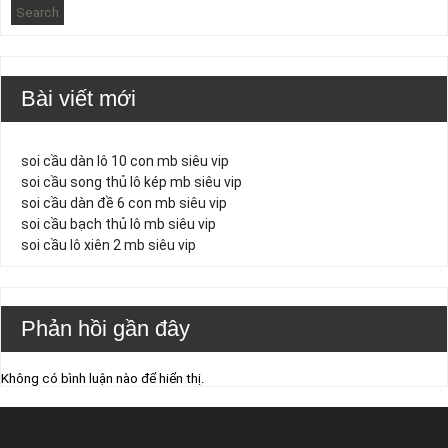
Search
Bài viết mới
soi cầu dàn lô 10 con mb siêu vip
soi cầu song thủ lô kép mb siêu vip
soi cầu dàn đề 6 con mb siêu vip
soi cầu bạch thủ lô mb siêu vip
soi cầu lô xiên 2 mb siêu vip
Phản hồi gần đây
Không có bình luận nào để hiển thị.