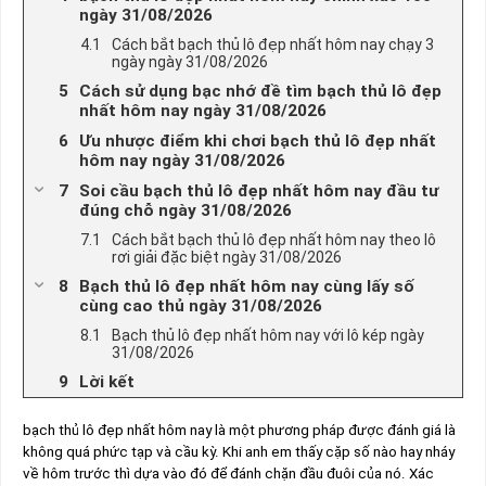
ngày 31/08/2026
Cách bắt bạch thủ lô đẹp nhất hôm nay chạy 3
ngày ngày 31/08/2026
Cách sử dụng bạc nhớ đề tìm bạch thủ lô đẹp
nhất hôm nay ngày 31/08/2026
Ưu nhược điểm khi chơi bạch thủ lô đẹp nhất
hôm nay ngày 31/08/2026
Soi cầu bạch thủ lô đẹp nhất hôm nay đầu tư
đúng chỗ ngày 31/08/2026
Cách bắt bạch thủ lô đẹp nhất hôm nay theo lô
rơi giải đặc biệt ngày 31/08/2026
Bạch thủ lô đẹp nhất hôm nay cùng lấy số
cùng cao thủ ngày 31/08/2026
Bạch thủ lô đẹp nhất hôm nay với lô kép ngày
31/08/2026
Lời kết
bạch thủ lô đẹp nhất hôm nay là một phương pháp được đánh giá là
không quá phức tạp và cầu kỳ. Khi anh em thấy cặp số nào hay nháy
về hôm trước thì dựa vào đó để đánh chặn đầu đuôi của nó. Xác