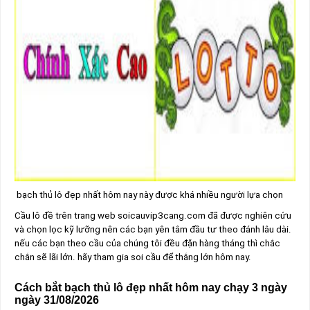
bạch thủ lô đẹp nhất hôm nay này được khá nhiều người lựa chọn
Cầu lô đề trên trang web soicauvip3cang.com đã được nghiên cứu
và chọn lọc kỹ lưỡng nên các bạn yên tâm đầu tư theo đánh lâu dài.
nếu các bạn theo cầu của chúng tôi đều đặn hàng tháng thì chắc
chắn sẽ lãi lớn. hãy tham gia soi cầu để thắng lớn hôm nay.
Cách bắt
bạch thủ lô đẹp nhất hôm nay
chạy 3 ngày
ngày 31/08/2026