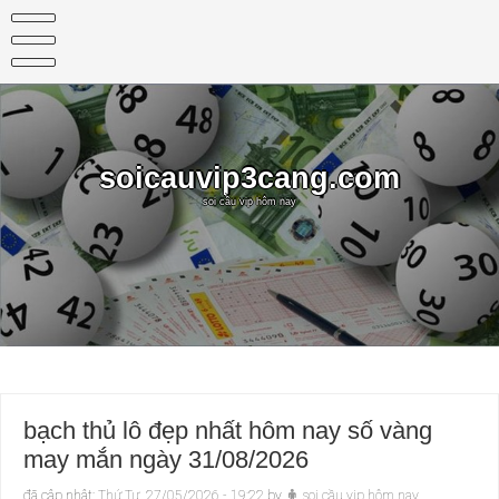
Skip
to
content
soicauvip3cang.com
soi cầu vip hôm nay
bạch thủ lô đẹp nhất hôm nay số vàng
may mắn ngày 31/08/2026
đã câp nhật:
Thứ Tư, 27/05/2026 - 19:22
by
soi cầu vip hôm nay