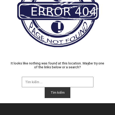
It looks like nothing was found at this location. Maybe try one
of the links below or a search?
Tìm
kiếm
cho: