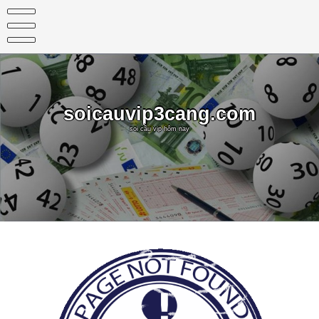
Skip
to
content
soicauvip3cang.com
soi cầu vip hôm nay